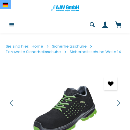
Zum Hauptinhalt springen
Waren
Sie sind hier:
Home
Sicherheitsschuhe
Extraweite Sicherheitsschuhe
Sicherheitsschuhe Weite 14
Bildergalerie überspringen