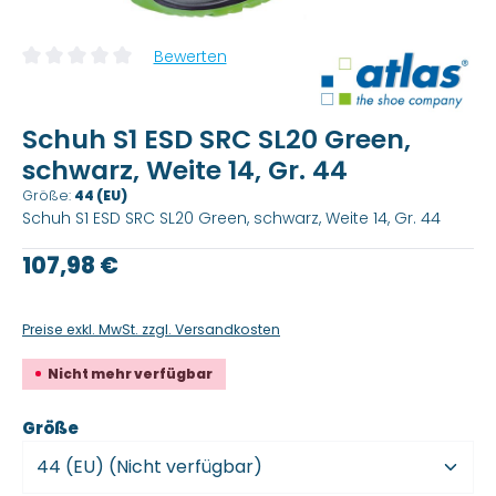
Bewerten
Durchschnittliche Bewertung von 0 von 5 Sternen
Schuh S1 ESD SRC SL20 Green,
schwarz, Weite 14, Gr. 44
Größe:
44 (EU)
Schuh S1 ESD SRC SL20 Green, schwarz, Weite 14, Gr. 44
Regulärer Preis:
107,98 €
Preise exkl. MwSt. zzgl. Versandkosten
Nicht mehr verfügbar
auswählen
Größe