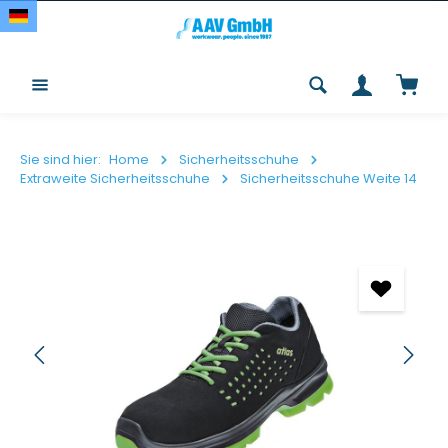
Zum Hauptinhalt springen
Waren
Sie sind hier:
Home
Sicherheitsschuhe
Extraweite Sicherheitsschuhe
Sicherheitsschuhe Weite 14
Bildergalerie überspringen