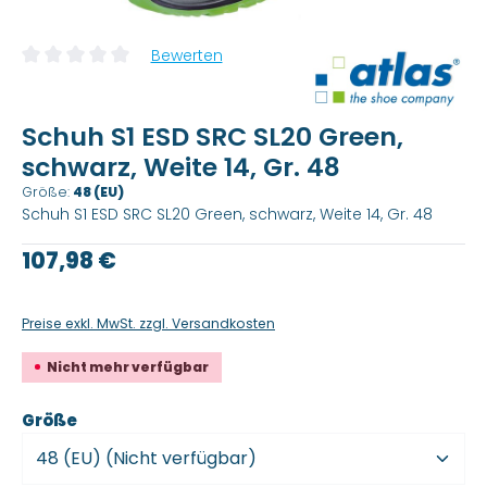
Bewerten
Durchschnittliche Bewertung von 0 von 5 Sternen
Schuh S1 ESD SRC SL20 Green,
schwarz, Weite 14, Gr. 48
Größe:
48 (EU)
Schuh S1 ESD SRC SL20 Green, schwarz, Weite 14, Gr. 48
Regulärer Preis:
107,98 €
Preise exkl. MwSt. zzgl. Versandkosten
Nicht mehr verfügbar
auswählen
Größe