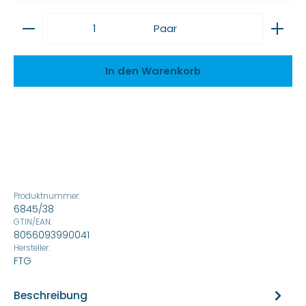
Produkt Anzahl: Gib den gewünschten Wert ein
Paar
In den Warenkorb
Produktnummer:
6845/38
GTIN/EAN:
8056093990041
Hersteller:
FTG
Beschreibung