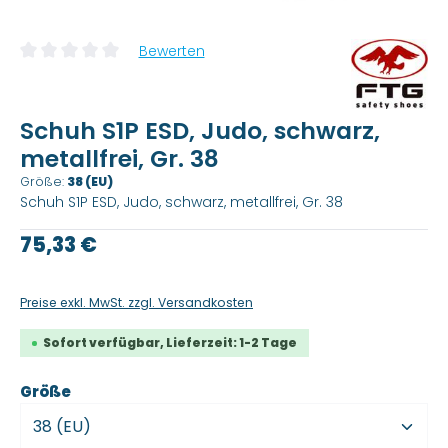
Bewerten
Durchschnittliche Bewertung von 0 von 5 Sternen
Schuh S1P ESD, Judo, schwarz,
metallfrei, Gr. 38
Größe:
38 (EU)
Schuh S1P ESD, Judo, schwarz, metallfrei, Gr. 38
Regulärer Preis:
75,33 €
Preise exkl. MwSt. zzgl. Versandkosten
Sofort verfügbar, Lieferzeit: 1-2 Tage
auswählen
Größe