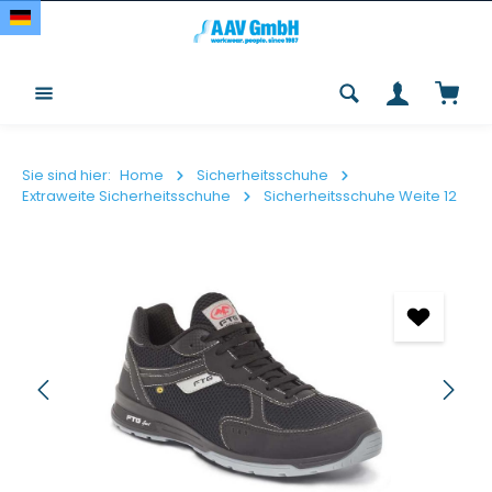
Zum Hauptinhalt springen
Waren
Sie sind hier:
Home
Sicherheitsschuhe
Extraweite Sicherheitsschuhe
Sicherheitsschuhe Weite 12
Bildergalerie überspringen