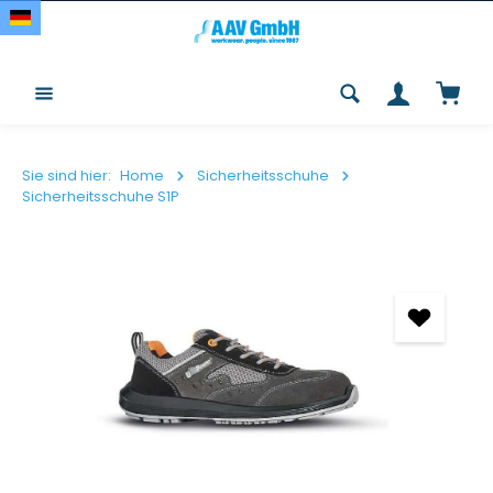
Zum Hauptinhalt springen
Waren
Sie sind hier:
Home
Sicherheitsschuhe
Sicherheitsschuhe S1P
Bildergalerie überspringen