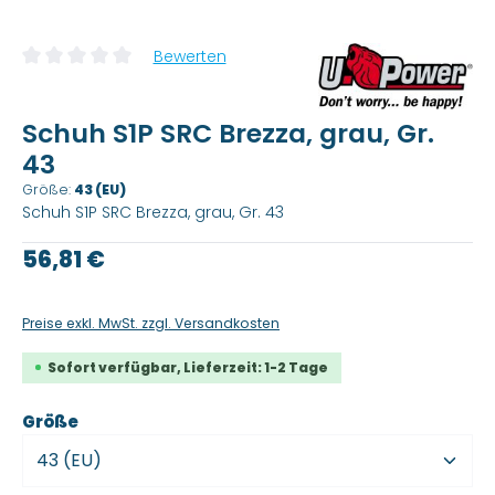
Bewerten
Durchschnittliche Bewertung von 0 von 5 Sternen
Schuh S1P SRC Brezza, grau, Gr.
43
Größe:
43 (EU)
Schuh S1P SRC Brezza, grau, Gr. 43
Regulärer Preis:
56,81 €
Preise exkl. MwSt. zzgl. Versandkosten
Sofort verfügbar, Lieferzeit: 1-2 Tage
auswählen
Größe