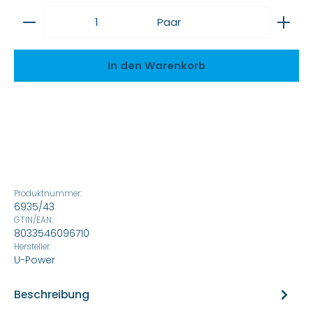
Produkt Anzahl: Gib den gewünschten Wert ein
Paar
In den Warenkorb
Produktnummer:
6935/43
GTIN/EAN:
8033546096710
Hersteller:
U-Power
Beschreibung