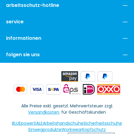
arbeitsschutz-hotline
service
informationen
folgen sie uns
Alle Preise exkl. gesetzl. Mehrwertsteuer zzgl.
Versandkosten
. für Geschäftskunden
BLUEpowerSALE
Arbeitshandschuhe
Sicherheitsschuhe
Einwegprodukte
Workwear
Kopfschutz