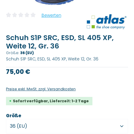
Bewerten
Durchschnittliche Bewertung von 0 von 5 Sternen
Schuh S1P SRC, ESD, SL 405 XP,
Weite 12, Gr. 36
Größe:
36 (EU)
Schuh S1P SRC, ESD, SL 405 XP, Weite 12, Gr. 36
Regulärer Preis:
75,00 €
Preise exkl. MwSt. zzgl. Versandkosten
Sofort verfügbar, Lieferzeit: 1-2 Tage
auswählen
Größe