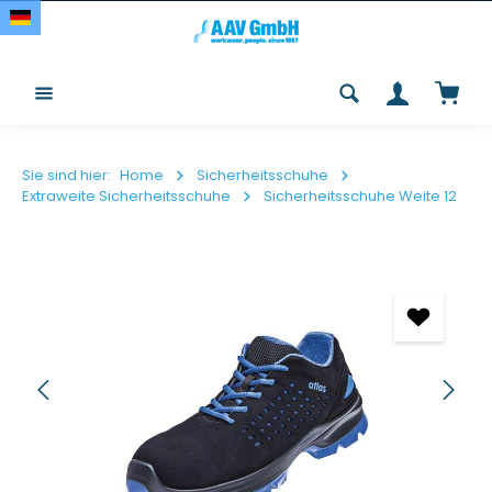
Zum Hauptinhalt springen
Waren
Sie sind hier:
Home
Sicherheitsschuhe
Extraweite Sicherheitsschuhe
Sicherheitsschuhe Weite 12
Bildergalerie überspringen