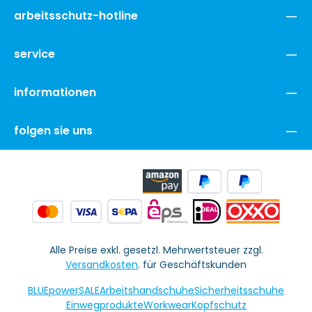
arbeitsschutz-hotline
service
informationen
folgen sie uns
Alle Preise exkl. gesetzl. Mehrwertsteuer zzgl.
Versandkosten
. für Geschäftskunden
BLUEpowerSALE
Arbeitshandschuhe
Sicherheitsschuhe
Einwegprodukte
Workwear
Kopfschutz