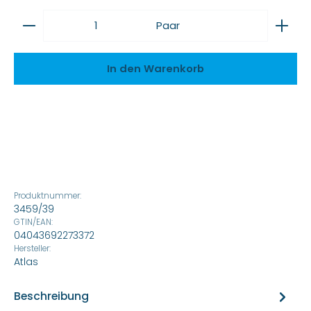
Produkt Anzahl: Gib den gewünschten Wert ein
Paar
In den Warenkorb
Produktnummer:
3459/39
GTIN/EAN:
04043692273372
Hersteller:
Atlas
Beschreibung