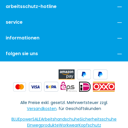
arbeitsschutz-hotline
service
informationen
folgen sie uns
Alle Preise exkl. gesetzl. Mehrwertsteuer zzgl.
Versandkosten
. für Geschäftskunden
BLUEpowerSALE
Arbeitshandschuhe
Sicherheitsschuhe
Einwegprodukte
Workwear
Kopfschutz