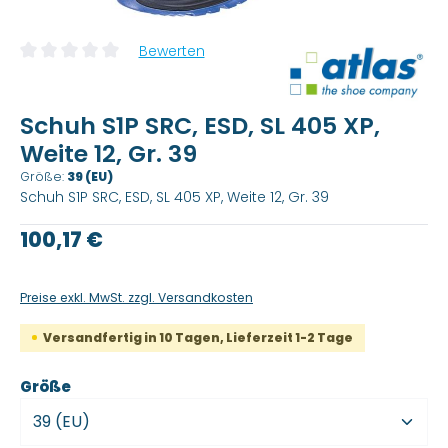
Bewerten
Durchschnittliche Bewertung von 0 von 5 Sternen
Schuh S1P SRC, ESD, SL 405 XP,
Weite 12, Gr. 39
Größe:
39 (EU)
Schuh S1P SRC, ESD, SL 405 XP, Weite 12, Gr. 39
Regulärer Preis:
100,17 €
Preise exkl. MwSt. zzgl. Versandkosten
Versandfertig in 10 Tagen, Lieferzeit 1-2 Tage
auswählen
Größe