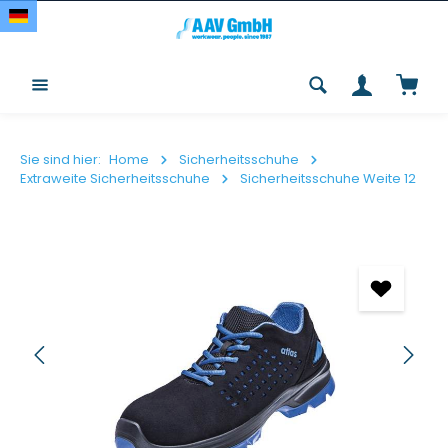
Zum Hauptinhalt springen
Waren
Sie sind hier:
Home
Sicherheitsschuhe
Extraweite Sicherheitsschuhe
Sicherheitsschuhe Weite 12
Bildergalerie überspringen