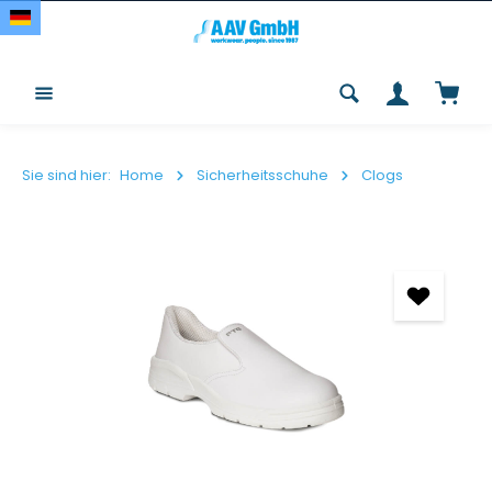
Zum Hauptinhalt springen
Waren
Sie sind hier:
Home
Sicherheitsschuhe
Clogs
Bildergalerie überspringen