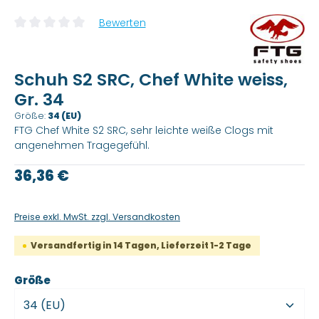
Bewerten
Durchschnittliche Bewertung von 0 von 5 Sternen
Schuh S2 SRC, Chef White weiss,
Gr. 34
Größe:
34 (EU)
FTG Chef White S2 SRC, sehr leichte weiße Clogs mit
angenehmen Tragegefühl.
Regulärer Preis:
36,36 €
Preise exkl. MwSt. zzgl. Versandkosten
Versandfertig in 14 Tagen, Lieferzeit 1-2 Tage
auswählen
Größe