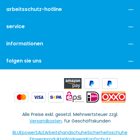
arbeitsschutz-hotline
service
informationen
folgen sie uns
Alle Preise exkl. gesetzl. Mehrwertsteuer zzgl.
Versandkosten
. für Geschäftskunden
BLUEpowerSALE
Arbeitshandschuhe
Sicherheitsschuhe
Einwegprodukte
Workwear
Kopfschutz