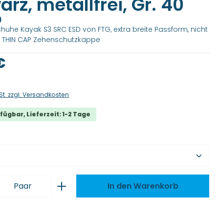
rz, metallfrei, Gr. 40
)
chuhe Kayak S3 SRC ESD von FTG, extra breite Passform, nicht
n THIN CAP Zehenschutzkappe
is:
€
St. zzgl. Versandkosten
fügbar, Lieferzeit: 1-2 Tage
wählen
 Anzahl: Gib den gewünschten Wert ei
Paar
In den Warenkorb