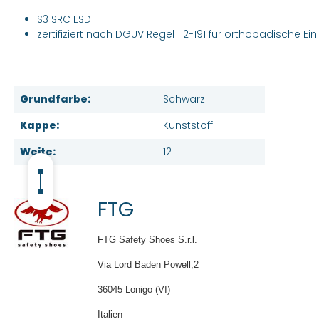
S3 SRC ESD
zertifiziert nach DGUV Regel 112-191 für orthopädische Ei
Grundfarbe:
Schwarz
Kappe:
Kunststoff
Weite:
12
FTG
FTG Safety Shoes S.r.l.
Via Lord Baden Powell,2
36045 Lonigo (VI)
Italien