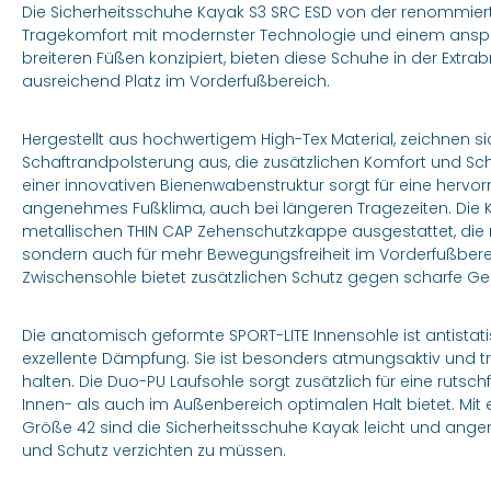
Die Sicherheitsschuhe Kayak S3 SRC ESD von der renommier
Tragekomfort mit modernster Technologie und einem anspr
breiteren Füßen konzipiert, bieten diese Schuhe in der Extra
ausreichend Platz im Vorderfußbereich.
Hergestellt aus hochwertigem High-Tex Material, zeichnen si
Schaftrandpolsterung aus, die zusätzlichen Komfort und Schu
einer innovativen Bienenwabenstruktur sorgt für eine hervo
angenehmes Fußklima, auch bei längeren Tragezeiten. Die Ka
metallischen THIN CAP Zehenschutzkappe ausgestattet, die n
sondern auch für mehr Bewegungsfreiheit im Vorderfußbereich
Zwischensohle bietet zusätzlichen Schutz gegen scharfe 
Die anatomisch geformte SPORT-LITE Innensohle ist antistatisc
exzellente Dämpfung. Sie ist besonders atmungsaktiv und tr
halten. Die Duo-PU Laufsohle sorgt zusätzlich für eine rutsc
Innen- als auch im Außenbereich optimalen Halt bietet. Mit
Größe 42 sind die Sicherheitsschuhe Kayak leicht und ange
und Schutz verzichten zu müssen.