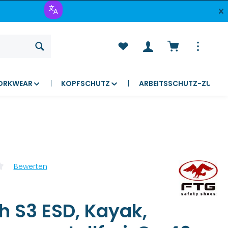
Warenkorb ent
ORKWEAR
KOPFSCHUTZ
ARBEITSSCHUTZ-ZUBEH
Bewerten
liche Bewertung von 0 von 5 Sternen
h S3 ESD, Kayak,