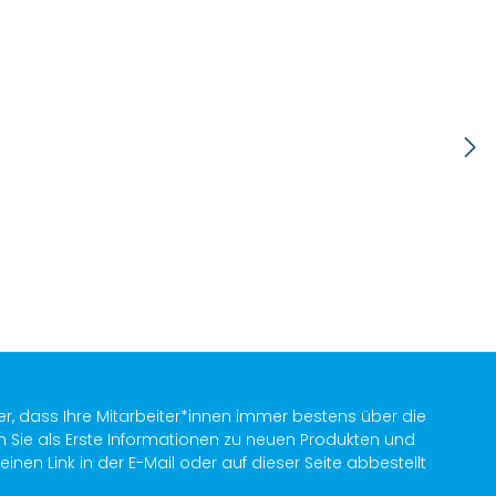
er, dass Ihre Mitarbeiter*innen immer bestens über die
n Sie als Erste Informationen zu neuen Produkten und
en Link in der E-Mail oder auf dieser Seite abbestellt