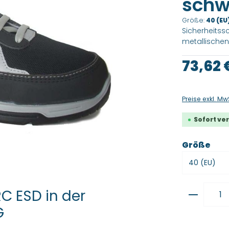
schwa
Größe:
40 (EU
Sicherheitss
metallische
Regulärer Pre
73,62 
Preise exkl. Mw
Sofort ver
aus
Größe
Produkt
C ESD in der
G