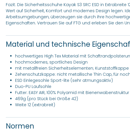
Fazit: Die Sicherheitsschuhe Kayak S3 SRC ESD in Extrabreite 12
Wert auf Sicherheit, Komfort und modernes Design legen. Ide
Arbeitsumgebungen, überzeugen sie durch ihre hochwertig
Eigenschaften. Vertrauen Sie auf FTG und erleben Sie den Un
Material und technische Eigenscha
hochwertiges High Tex Material mit Schaftrandpolsteru
hochmodernes, sportliches Design
mit metallfreien Sicherheitselementen; Kunststoffkappe 
Zehenschutzkappe: nicht metallische Thin Cap, für noc
ESD Einlegesohle Sport-lite (sehr atmungsaktiv)
Duo-PU Laufsohle
Futter: EASY AIR, 100% Polyamid mit Bienenwabenstruktur
469g (pro Stück bei Größe 42)
Weite 12 (extrabreit)
Normen