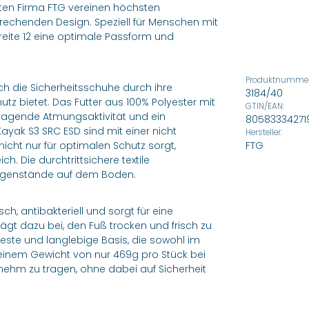
ten Firma FTG vereinen höchsten
echenden Design. Speziell für Menschen mit
breite 12 eine optimale Passform und
Produktnummer
ch die Sicherheitsschuhe durch ihre
3184/40
tz bietet. Das Futter aus 100% Polyester mit
GTIN/EAN:
rragende Atmungsaktivität und ein
80583334271
yak S3 SRC ESD sind mit einer nicht
Hersteller:
icht nur für optimalen Schutz sorgt,
FTG
. Die durchtrittsichere textile
Gegenstände auf dem Boden.
h, antibakteriell und sorgt für eine
ägt dazu bei, den Fuß trocken und frisch zu
hfeste und langlebige Basis, die sowohl im
 einem Gewicht von nur 469g pro Stück bei
nehm zu tragen, ohne dabei auf Sicherheit