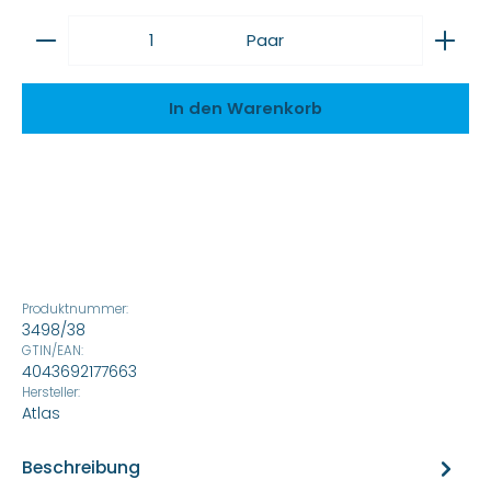
Produkt Anzahl: Gib den gewünschten Wert ein
Paar
In den Warenkorb
Produktnummer:
3498/38
GTIN/EAN:
4043692177663
Hersteller:
Atlas
Beschreibung