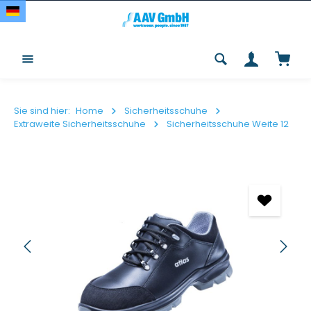
Zum Hauptinhalt springen
Waren
Sie sind hier:
Home
Sicherheitsschuhe
Extraweite Sicherheitsschuhe
Sicherheitsschuhe Weite 12
Bildergalerie überspringen