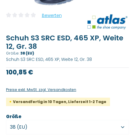
Bewerten
Durchschnittliche Bewertung von 0 von 5 Sternen
Schuh S3 SRC ESD, 465 XP, Weite
12, Gr. 38
Größe:
38 (EU)
Schuh S3 SRC ESD, 465 XP, Weite 12, Gr. 38
Regulärer Preis:
100,85 €
Preise exkl. MwSt. zzgl. Versandkosten
Versandfertig in 10 Tagen, Lieferzeit 1-2 Tage
auswählen
Größe