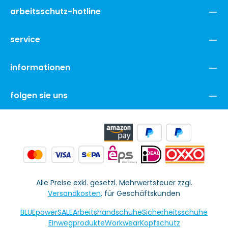
arbeitsschutz-hotline
service
informationen
folgen sie uns
Alle Preise exkl. gesetzl. Mehrwertsteuer zzgl.
Versandkosten
. für Geschäftskunden
BLUEpowerSALE
Arbeitshandschuhe
Sicherheitsschuhe
Einwegprodukte
Workwear
Kopfschutz