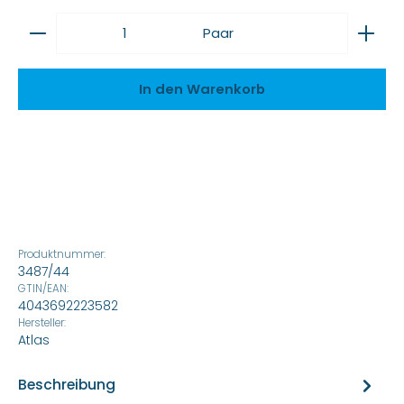
Produkt Anzahl: Gib den gewünschten Wert ein
Paar
In den Warenkorb
Produktnummer:
3487/44
GTIN/EAN:
4043692223582
Hersteller:
Atlas
Beschreibung