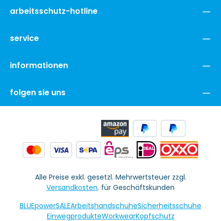
arbeitsschutz-hotline
service
informationen
folgen sie uns
Alle Preise exkl. gesetzl. Mehrwertsteuer zzgl.
Versandkosten
. für Geschäftskunden
BLUEpowerSALE
Arbeitshandschuhe
Sicherheitsschuhe
Einwegprodukte
Workwear
Kopfschutz