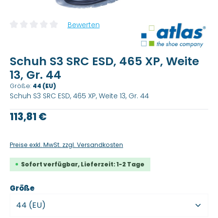
Bewerten
Durchschnittliche Bewertung von 0 von 5 Sternen
Schuh S3 SRC ESD, 465 XP, Weite
13, Gr. 44
Größe:
44 (EU)
Schuh S3 SRC ESD, 465 XP, Weite 13, Gr. 44
Regulärer Preis:
113,81 €
Preise exkl. MwSt. zzgl. Versandkosten
Sofort verfügbar, Lieferzeit: 1-2 Tage
auswählen
Größe