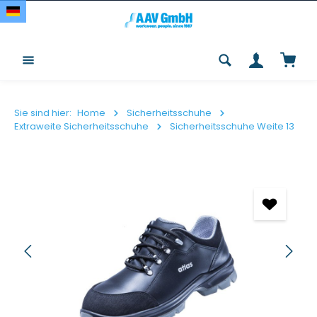
Zum Hauptinhalt springen
Waren
Sie sind hier:
Home
Sicherheitsschuhe
Extraweite Sicherheitsschuhe
Sicherheitsschuhe Weite 13
Bildergalerie überspringen