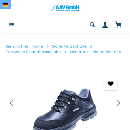
Zum Hauptinhalt springen
Waren
Sie sind hier:
Home
Sicherheitsschuhe
Extraweite Sicherheitsschuhe
Sicherheitsschuhe Weite 14
Bildergalerie überspringen