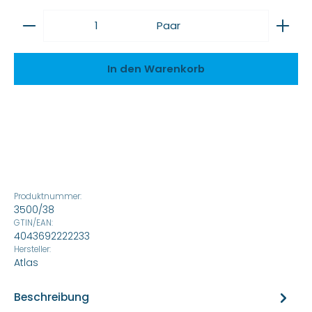
Produkt Anzahl: Gib den gewünschten Wert ein
Paar
In den Warenkorb
Produktnummer:
3500/38
GTIN/EAN:
4043692222233
Hersteller:
Atlas
Beschreibung