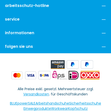
arbeitsschutz-hotline
service
informationen
folgen sie uns
Alle Preise exkl. gesetzl. Mehrwertsteuer zzgl.
Versandkosten
. für Geschäftskunden
BLUEpowerSALE
Arbeitshandschuhe
Sicherheitsschuhe
Einwegprodukte
Workwear
Kopfschutz