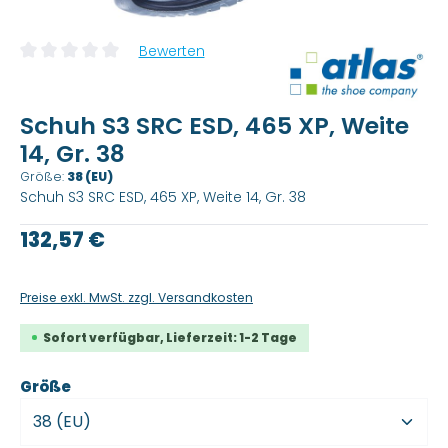
Bewerten
Durchschnittliche Bewertung von 0 von 5 Sternen
Schuh S3 SRC ESD, 465 XP, Weite
14, Gr. 38
Größe:
38 (EU)
Schuh S3 SRC ESD, 465 XP, Weite 14, Gr. 38
Regulärer Preis:
132,57 €
Preise exkl. MwSt. zzgl. Versandkosten
Sofort verfügbar, Lieferzeit: 1-2 Tage
auswählen
Größe