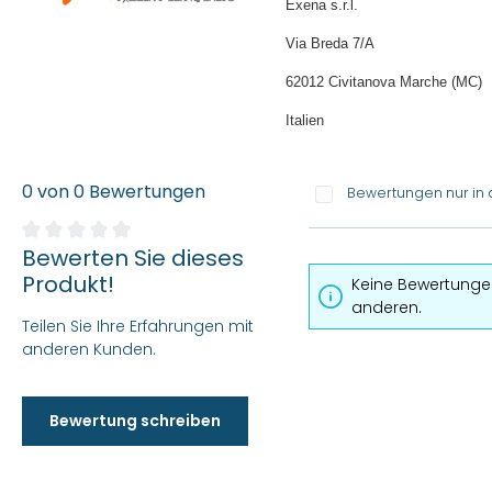
Exena s.r.l.
Via Breda 7/A
62012 Civitanova Marche (MC)
Italien
0 von 0 Bewertungen
Bewertungen nur in 
Bewerten Sie dieses
Durchschnittliche Bewertung von 0 von 5 Sternen
Produkt!
Keine Bewertungen
anderen.
Teilen Sie Ihre Erfahrungen mit
anderen Kunden.
Bewertung schreiben