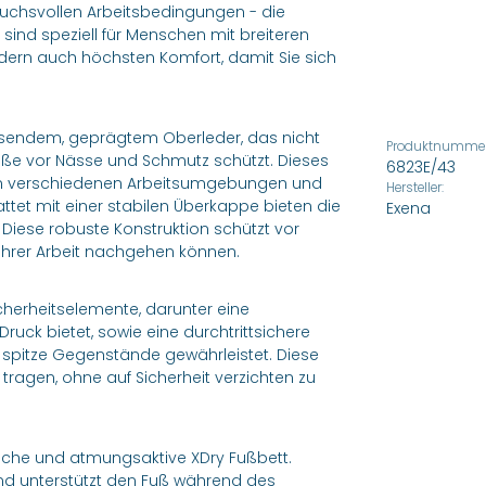
pruchsvollen Arbeitsbedingungen - die
 sind speziell für Menschen mit breiteren
ndern auch höchsten Komfort, damit Sie sich
sendem, geprägtem Oberleder, das nicht
Produktnummer
Füße vor Nässe und Schmutz schützt. Dieses
6823E/43
tz in verschiedenen Arbeitsumgebungen und
Hersteller:
tet mit einer stabilen Überkappe bieten die
Exena
Diese robuste Konstruktion schützt vor
Ihrer Arbeit nachgehen können.
cherheitselemente, darunter eine
ruck bietet, sowie eine durchtrittsichere
 spitze Gegenstände gewährleistet. Diese
agen, ohne auf Sicherheit verzichten zu
ische und atmungsaktive XDry Fußbett.
und unterstützt den Fuß während des