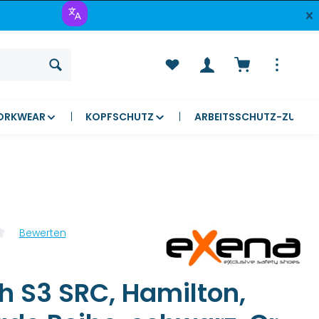
Warenkorb ent
ORKWEAR
KOPFSCHUTZ
ARBEITSSCHUTZ-ZUBEH
Bewerten
liche Bewertung von 0 von 5 Sternen
h S3 SRC, Hamilton,