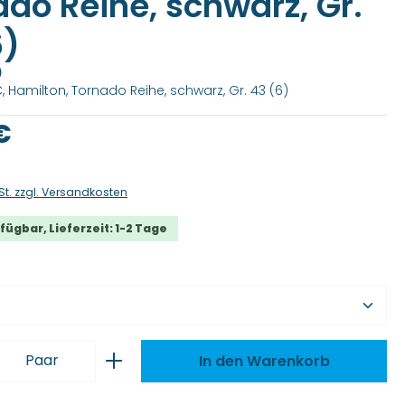
do Reihe, schwarz, Gr.
6)
)
, Hamilton, Tornado Reihe, schwarz, Gr. 43 (6)
is:
€
St. zzgl. Versandkosten
fügbar, Lieferzeit: 1-2 Tage
wählen
 Anzahl: Gib den gewünschten Wert ei
Paar
In den Warenkorb