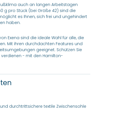
 Fußklima auch an langen Arbeitstagen
 g pro Stück (bei Größe 42) sind die
öglicht es Ihnen, sich frei und ungehindert
hen haben.
von Exena sind die ideale Wahl für alle, die
gen. Mit ihren durchdachten Features und
rbeitsumgebungen geeignet. Schützen Sie
e verdienen - mit den Hamilton-
ften
und durchtrittsichere textile Zwischensohle