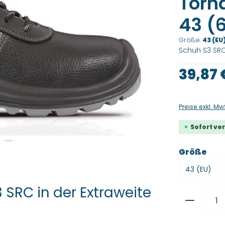
Torna
43 (
Größe:
43 (EU
Schuh S3 SRC
Regulärer Pre
39,87 
Preise exkl. Mw
Sofort ver
aus
Größe
 SRC in der Extraweite
Produkt