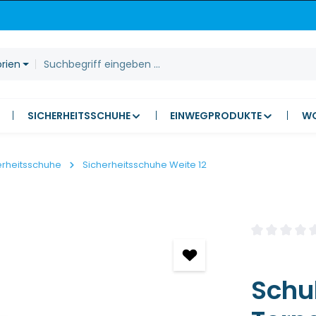
orien
SICHERHEITSSCHUHE
EINWEGPRODUKTE
W
erheitsschuhe
Sicherheitsschuhe Weite 12
Durchschnitt
Schu