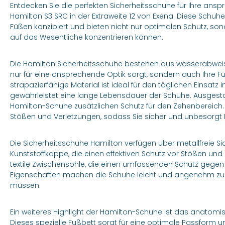
Entdecken Sie die perfekten Sicherheitsschuhe für Ihre ans
Hamilton S3 SRC in der Extraweite 12 von Exena. Diese Schuhe
Füßen konzipiert und bieten nicht nur optimalen Schutz, so
auf das Wesentliche konzentrieren können.
Die Hamilton Sicherheitsschuhe bestehen aus wasserabwei
nur für eine ansprechende Optik sorgt, sondern auch Ihre 
strapazierfähige Material ist ideal für den täglichen Einsa
gewährleistet eine lange Lebensdauer der Schuhe. Ausgestat
Hamilton-Schuhe zusätzlichen Schutz für den Zehenbereich. 
Stößen und Verletzungen, sodass Sie sicher und unbesorgt 
Die Sicherheitsschuhe Hamilton verfügen über metallfreie Si
Kunststoffkappe, die einen effektiven Schutz vor Stößen und D
textile Zwischensohle, die einen umfassenden Schutz gegen
Eigenschaften machen die Schuhe leicht und angenehm zu tr
müssen.
Ein weiteres Highlight der Hamilton-Schuhe ist das anatom
Dieses spezielle Fußbett sorgt für eine optimale Passform 