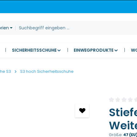
orien
SICHERHEITSSCHUHE
EINWEGPRODUKTE
W
uhe S3
S3 hoch Sicherheitsschuhe
Durchschnitt
Stief
Weite
Größe:
47 (EU