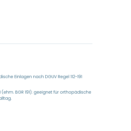
pädische Einlagen nach DGUV Regel 112-191
191 (ehm. BGR 191): geeignet für orthopädische
lltag.