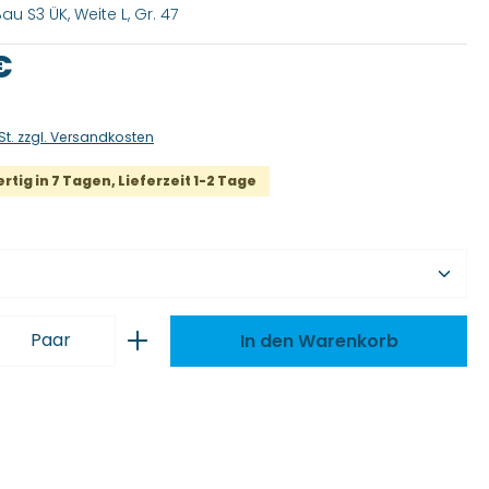
au S3 ÜK, Weite L, Gr. 47
is:
€
St. zzgl. Versandkosten
tig in 7 Tagen, Lieferzeit 1-2 Tage
wählen
 Anzahl: Gib den gewünschten Wert ei
Paar
In den Warenkorb