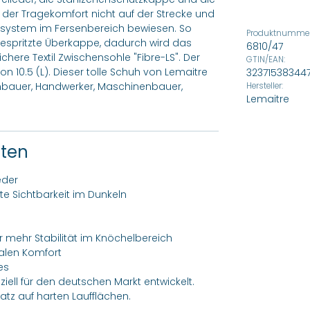
bt der Tragekomfort nicht auf der Strecke und
ssystem im Fersenbereich bewiesen. So
Produktnummer
gespritzte Überkappe, dadurch wird das
6810/47
chere Textil Zwischensohle "Fibre-LS". Der
GTIN/EAN:
 10.5 (L). Dieser tolle Schuh von Lemaitre
32371538344
enbauer, Handwerker, Maschinenbauer,
Hersteller:
Lemaitre
ften
eder
ute Sichtbarkeit im Dunkeln
r mehr Stabilität im Knöchelbereich
malen Komfort
es
ell für den deutschen Markt entwickelt.
tz auf harten Laufflächen.