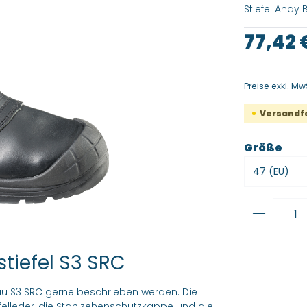
Stiefel Andy B
Regulärer Pre
77,42 
Preise exkl. Mw
Versandfer
aus
Größe
Produkt
tiefel S3 SRC
Bau S3 SRC gerne beschrieben werden. Die
elleder, die Stahlzehenschutzkappe und die