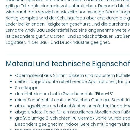
griffige Trittsohle eindrucksvoll unterstrichen. Dennoch blei
wird durch das speziell entwickelte hochwertige Dämpfung
richtig komplett wird der Schuhaufbau aber erst durch die 
Leder bei knienden Tätigkeiten geschützt, und die durchtrittsi
Lemaitre Andy Bau Lederstiefel hat eine angenehme Weite von
ist besonders gut für Garten- und Landschaftbauer, Straß
Logistiker, in der Bau- und Druckindustrie geeignet.
Material und technische Eigenscha
Obermaterial aus 2.2mm dickem und robustem Büffell
seitlich angebrachte reflektierende Applikationen, für g
Stahlkappe
durchtrittsichere textile Zwischensohle "Fibre-LS"
reiner Schnürschuh, mit zusätzlichen Ösen am Schaft fü
atmungsaktives und abriebfestes Innenfutter, für opti
abgerundete Ferse, für ein natürliches Abrollen des Fuß
großvolumige 2-Schichten PU Germax Sohle, wurde spezi
Besonders geeignet im Indoor-Bereich mit langem Einsa