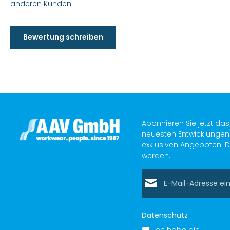
anderen Kunden.
Bewertung schreiben
Abonnieren Sie jetzt da
neuesten Entwicklungen 
exklusiven Angeboten. D
werden.
E-Mail-Adresse*
Datenschutz
Ich habe die
Datens