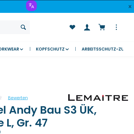
Warenkorb ent
ORKWEAR
KOPFSCHUTZ
ARBEITSSCHUTZ-ZUBEH
Bewerten
liche Bewertung von 0 von 5 Sternen
el Andy Bau S3 ÜK,
 L, Gr. 47
)