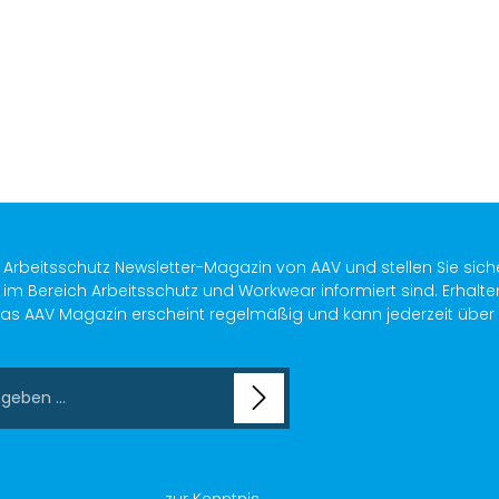
s Arbeitsschutz Newsletter-Magazin von AAV und stellen Sie sich
im Bereich Arbeitsschutz und Workwear informiert sind. Erhalte
as AAV Magazin erscheint regelmäßig und kann jederzeit über ein
chutzbestimmungen
zur Kenntnis