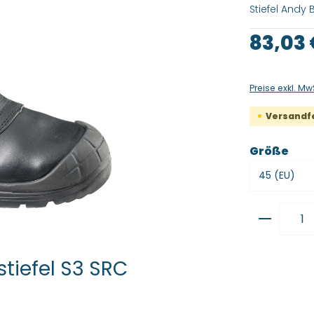
Stiefel Andy 
Regulärer Pre
83,03
Preise exkl. Mw
Versandfer
aus
Größe
Produkt
tiefel S3 SRC