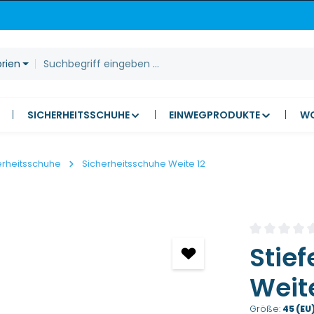
orien
SICHERHEITSSCHUHE
EINWEGPRODUKTE
W
erheitsschuhe
Sicherheitsschuhe Weite 12
Durchschnitt
Stief
Weite
Größe:
45 (EU