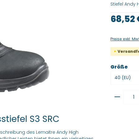
Stiefel Andy H
Regulärer Pre
68,52 
Preise exkl. Mw
Versandfer
aus
Größe
Produkt
stiefel S3 SRC
eschreibung des Lemaitre Andy High
dlicher Leisten bietet Ihnen ein vielseitiges