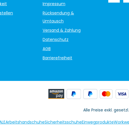
keit
Impressum
stellen
Rücksendung &
Umtausch
Versand & Zahlung
Datenschutz
AGB
Barrierefreiheit
Alle Preise exkl. gesetz
ALE
Arbeitshandschuhe
Sicherheitsschuhe
Einwegprodukte
Workwe