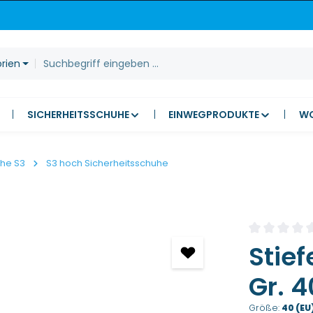
orien
SICHERHEITSSCHUHE
EINWEGPRODUKTE
W
uhe S3
S3 hoch Sicherheitsschuhe
Durchschnitt
Stief
Gr. 4
Größe:
40 (EU