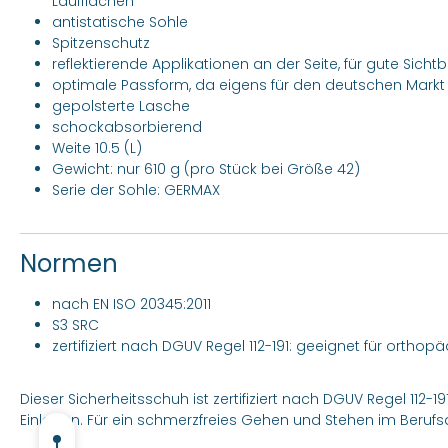
Laufflächen
antistatische Sohle
Spitzenschutz
reflektierende Applikationen an der Seite, für gute Sicht
optimale Passform, da eigens für den deutschen Markt e
gepolsterte Lasche
schockabsorbierend
Weite 10.5 (L)
Gewicht: nur 610 g (pro Stück bei Größe 42)
Serie der Sohle: GERMAX
Normen
nach EN ISO 20345:2011
S3 SRC
zertifiziert nach DGUV Regel 112-191: geeignet für ortho
Dieser Sicherheitsschuh ist zertifiziert nach DGUV Regel 112-
Einlagen. Für ein schmerzfreies Gehen und Stehen im Berufsa