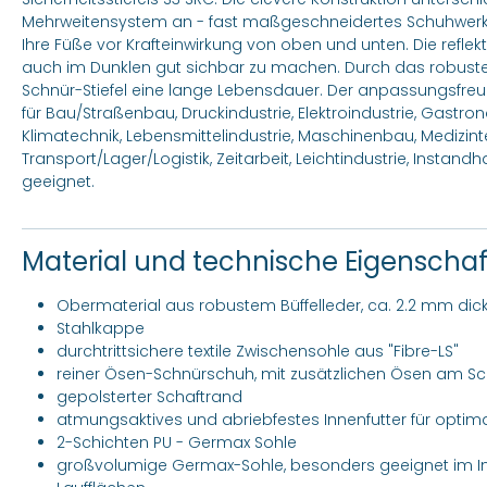
Mehrweitensystem an - fast maßgeschneidertes Schuhwerk für
Ihre Füße vor Krafteinwirkung von oben und unten. Die reflekt
auch im Dunklen gut sichbar zu machen. Durch das robuste B
Schnür-Stiefel eine lange Lebensdauer. Der anpassungsfreu
für Bau/Straßenbau, Druckindustrie, Elektroindustrie, Gast
Klimatechnik, Lebensmittelindustrie, Maschinenbau, Medizin
Transport/Lager/Logistik, Zeitarbeit, Leichtindustrie, Instan
geeignet.
Material und technische Eigenscha
Obermaterial aus robustem Büffelleder, ca. 2.2 mm dic
Stahlkappe
durchtrittsichere textile Zwischensohle aus "Fibre-LS"
reiner Ösen-Schnürschuh, mit zusätzlichen Ösen am Sch
gepolsterter Schaftrand
atmungsaktives und abriebfestes Innenfutter für opti
2-Schichten PU - Germax Sohle
großvolumige Germax-Sohle, besonders geeignet im Ind