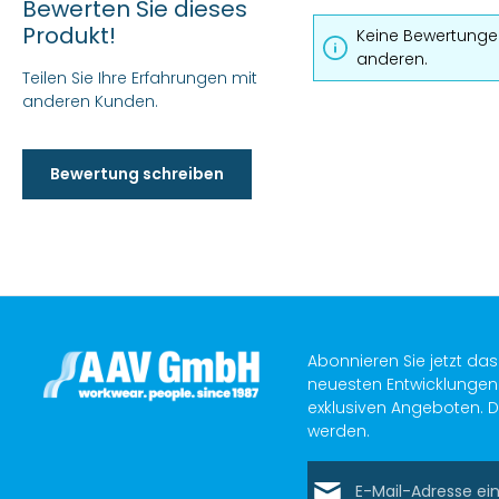
Bewerten Sie dieses
Durchschnittliche Bewertung von 0 von 5 Sternen
Produkt!
Keine Bewertungen
anderen.
Teilen Sie Ihre Erfahrungen mit
anderen Kunden.
Bewertung schreiben
Abonnieren Sie jetzt da
neuesten Entwicklungen 
exklusiven Angeboten. D
werden.
E-Mail-Adresse*