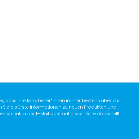
er, dass Ihre Mitarbeiter*innen immer bestens über die
n Sie als Erste Informationen zu neuen Produkten und
en Link in der E-Mail oder auf dieser Seite abbestellt