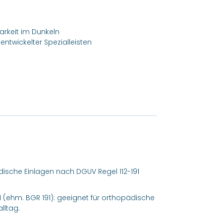
barkeit im Dunkeln
ntwickelter Spezialleisten
pädische Einlagen nach DGUV Regel 112-191
191 (ehm. BGR 191): geeignet für orthopädische
lltag.