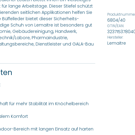
 lange Arbeitstage. Dieser Stiefel schützt
ierenden seitlichen Applikationen helfen Sie
Produktnummer
üffelleder bietet dieser Sicherheits-
6804/40
dige Schuh von Lemaitre ist besonders gut
GTIN/EAN:
ronomie, Gebäudereinigung, Handwerk,
32371537804
technik/Labore, Pharmaindustrie,
Hersteller:
Lemaitre
dhaltungsbereiche, Dienstleister und GALA-Bau
ften
k
aft für mehr Stabilität im Knöchelbereich
malem Komfort
oor-Bereich mit langen Einsatz auf harten