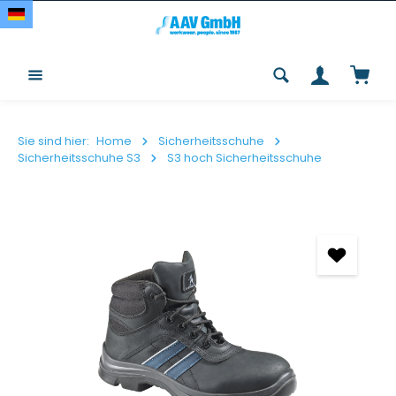
Zum Hauptinhalt springen
Waren
Sie sind hier:
Home
Sicherheitsschuhe
Sicherheitsschuhe S3
S3 hoch Sicherheitsschuhe
Bildergalerie überspringen