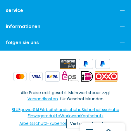
service
informationen
folgen sie uns
Alle Preise exkl. gesetzl. Mehrwertsteuer zzgl.
Versandkosten
. für Geschäftskunden
BLUEpowerSALE
Arbeitshandschuhe
Sicherheitsschuhe
Einwegprodukte
Workwear
Kopfschutz
Arbeitsschutz-Zubehör
Vertrag widerrufen