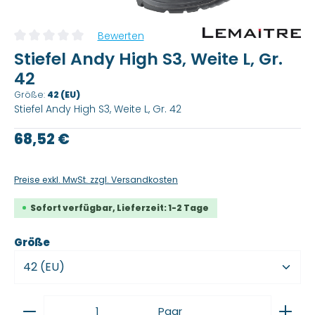
Bewerten
Durchschnittliche Bewertung von 0 von 5 Sternen
Stiefel Andy High S3, Weite L, Gr.
42
Größe:
42 (EU)
Stiefel Andy High S3, Weite L, Gr. 42
Regulärer Preis:
68,52 €
Preise exkl. MwSt. zzgl. Versandkosten
Sofort verfügbar, Lieferzeit: 1-2 Tage
auswählen
Größe
Produkt Anzahl: Gib den gewünschten Wert ein
Paar