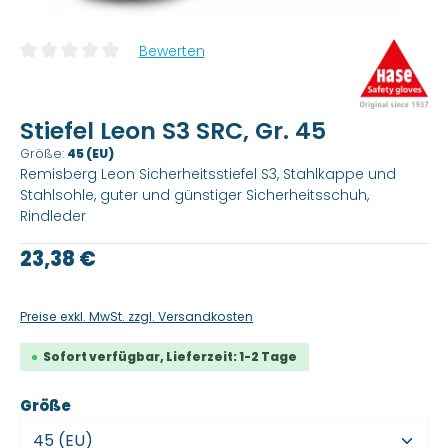
Bewerten
Durchschnittliche Bewertung von 0 von 5 Sternen
Stiefel Leon S3 SRC, Gr. 45
Größe:
45 (EU)
Remisberg Leon Sicherheitsstiefel S3, Stahlkappe und
Stahlsohle, guter und günstiger Sicherheitsschuh,
Rindleder
Regulärer Preis:
23,38 €
Preise exkl. MwSt. zzgl. Versandkosten
Sofort verfügbar, Lieferzeit: 1-2 Tage
auswählen
Größe