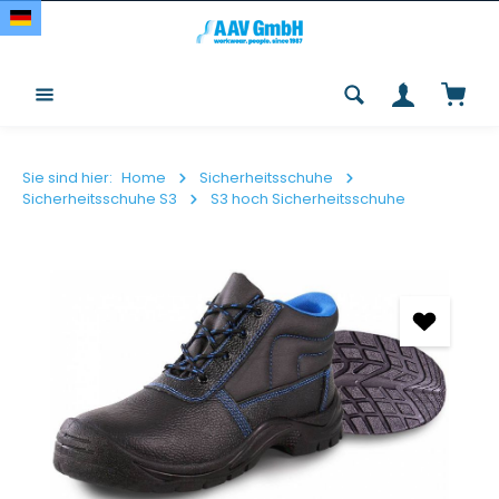
Zum Hauptinhalt springen
Waren
Sie sind hier:
Home
Sicherheitsschuhe
Sicherheitsschuhe S3
S3 hoch Sicherheitsschuhe
Bildergalerie überspringen