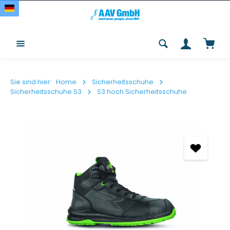
Zum Hauptinhalt springen
Waren
Sie sind hier:
Home
Sicherheitsschuhe
Sicherheitsschuhe S3
S3 hoch Sicherheitsschuhe
Bildergalerie überspringen