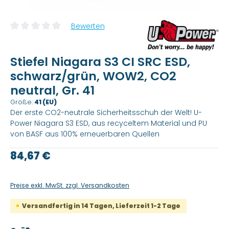
Bewerten
Durchschnittliche Bewertung von 0 von 5 Sternen
Stiefel Niagara S3 CI SRC ESD,
schwarz/grün, WOW2, CO2
neutral, Gr. 41
Größe:
41 (EU)
Der erste CO2-neutrale Sicherheitsschuh der Welt! U-
Power Niagara S3 ESD, aus recyceltem Material und PU
von BASF aus 100% erneuerbaren Quellen
Regulärer Preis:
84,67 €
Preise exkl. MwSt. zzgl. Versandkosten
Versandfertig in 14 Tagen, Lieferzeit 1-2 Tage