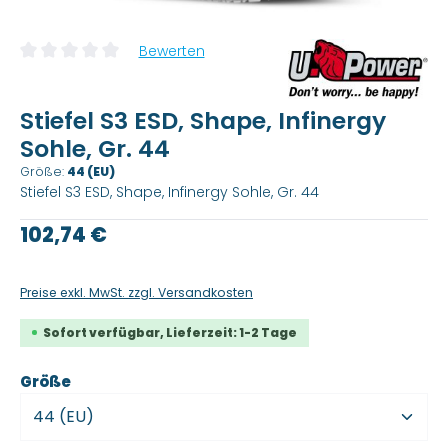
Bewerten
Durchschnittliche Bewertung von 0 von 5 Sternen
Stiefel S3 ESD, Shape, Infinergy
Sohle, Gr. 44
Größe:
44 (EU)
Stiefel S3 ESD, Shape, Infinergy Sohle, Gr. 44
Regulärer Preis:
102,74 €
Preise exkl. MwSt. zzgl. Versandkosten
Sofort verfügbar, Lieferzeit: 1-2 Tage
auswählen
Größe