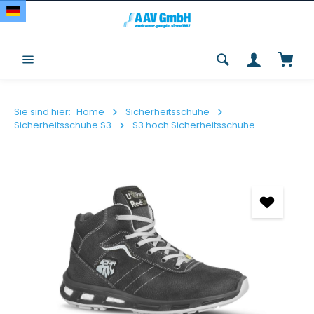
Zum Hauptinhalt springen
Waren
Sie sind hier:
Home
Sicherheitsschuhe
Sicherheitsschuhe S3
S3 hoch Sicherheitsschuhe
Bildergalerie überspringen