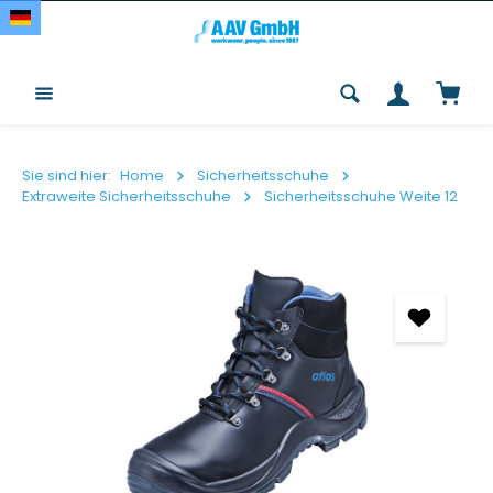
Zum Hauptinhalt springen
Waren
Sie sind hier:
Home
Sicherheitsschuhe
Extraweite Sicherheitsschuhe
Sicherheitsschuhe Weite 12
Bildergalerie überspringen