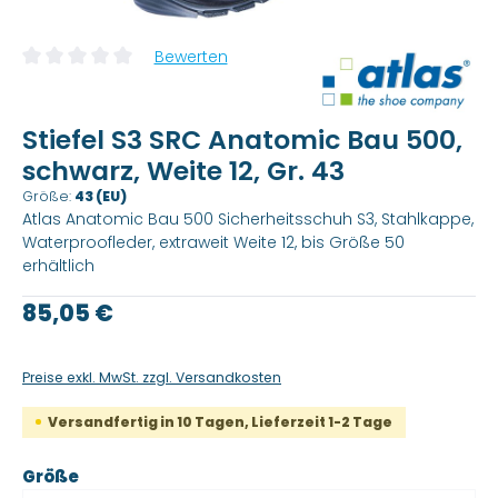
Bewerten
Durchschnittliche Bewertung von 0 von 5 Sternen
Stiefel S3 SRC Anatomic Bau 500,
schwarz, Weite 12, Gr. 43
Größe:
43 (EU)
Atlas Anatomic Bau 500 Sicherheitsschuh S3, Stahlkappe,
Waterproofleder, extraweit Weite 12, bis Größe 50
erhältlich
Regulärer Preis:
85,05 €
Preise exkl. MwSt. zzgl. Versandkosten
Versandfertig in 10 Tagen, Lieferzeit 1-2 Tage
auswählen
Größe