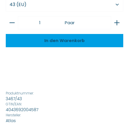
Produkt Anzahl: Gib den gewünschten Wert ein
Paar
In den Warenkorb
Produktnummer:
3467/43
GTIN/EAN:
4043692004587
Hersteller:
Atlas