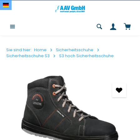
Zum Hauptinhalt springen
Waren
Sie sind hier:
Home
Sicherheitsschuhe
Sicherheitsschuhe S3
S3 hoch Sicherheitsschuhe
Bildergalerie überspringen