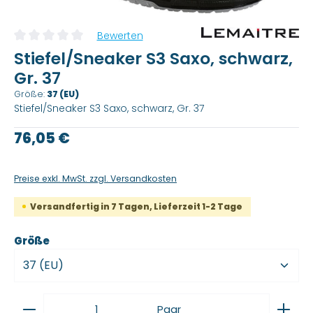
Bewerten
Durchschnittliche Bewertung von 0 von 5 Sternen
Stiefel/Sneaker S3 Saxo, schwarz,
Gr. 37
Größe:
37 (EU)
Stiefel/Sneaker S3 Saxo, schwarz, Gr. 37
Regulärer Preis:
76,05 €
Preise exkl. MwSt. zzgl. Versandkosten
Versandfertig in 7 Tagen, Lieferzeit 1-2 Tage
auswählen
Größe
Produkt Anzahl: Gib den gewünschten Wert ein
Paar