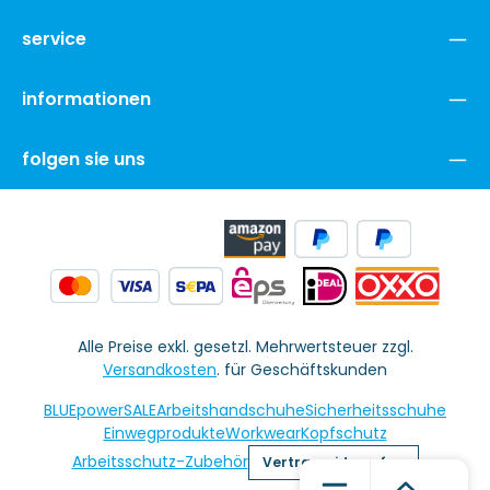
service
informationen
folgen sie uns
Alle Preise exkl. gesetzl. Mehrwertsteuer zzgl.
Versandkosten
. für Geschäftskunden
BLUEpowerSALE
Arbeitshandschuhe
Sicherheitsschuhe
Einwegprodukte
Workwear
Kopfschutz
Arbeitsschutz-Zubehör
Vertrag widerrufen