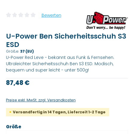
Bewerten
Durchschnittliche Bewertung von 0 von 5 Sternen
U-Power Ben Sicherheitsschuh S3
ESD
Größe:
37 (EU)
U-Power Red Leve - bekannt aus Funk & Fernsehen.
Ultraleichter Sicherheitsschuh Ben S3 ESD. Modisch,
bequem und super leicht - unter 500g!
Regulärer Preis:
87,48 €
Preise exkl. MwSt. zzgl. Versandkosten
Versandfertig in 14 Tagen, Lieferzeit 1-2 Tage
auswählen
Größe