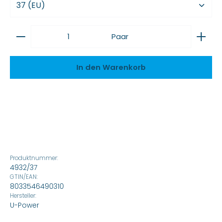
Produkt Anzahl: Gib den gewünschten Wert ein
Paar
In den Warenkorb
Produktnummer:
4932/37
GTIN/EAN:
8033546490310
Hersteller:
U-Power