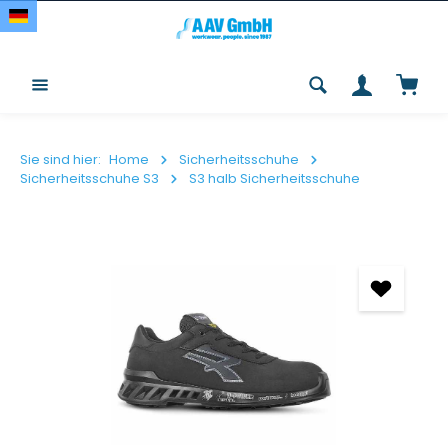
Zum Hauptinhalt springen
Waren
Sie sind hier:
Home
Sicherheitsschuhe
Sicherheitsschuhe S3
S3 halb Sicherheitsschuhe
Bildergalerie überspringen