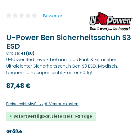
Bewerten
Durchschnittliche Bewertung von 0 von 5 Sternen
U-Power Ben Sicherheitsschuh S3
ESD
Größe:
41 (EU)
U-Power Red Leve - bekannt aus Funk & Fernsehen.
Ultraleichter Sicherheitsschuh Ben S3 ESD. Modisch,
bequem und super leicht - unter 500g!
Regulärer Preis:
87,48 €
Preise exkl. MwSt. zzgl. Versandkosten
Sofort verfügbar, Lieferzeit: 1-2 Tage
auswählen
Größe