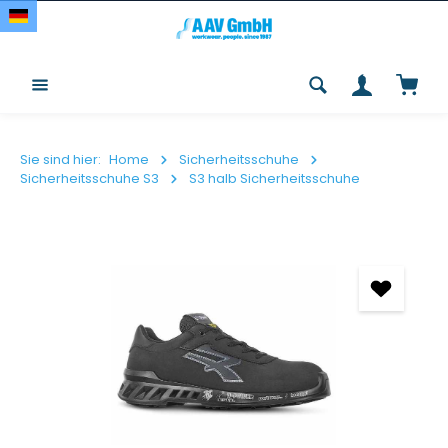
Zum Hauptinhalt springen
Waren
Sie sind hier:
Home
Sicherheitsschuhe
Sicherheitsschuhe S3
S3 halb Sicherheitsschuhe
Bildergalerie überspringen