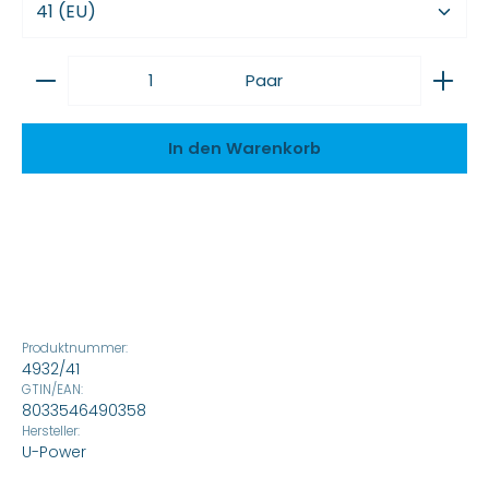
Produkt Anzahl: Gib den gewünschten Wert ein
Paar
In den Warenkorb
Produktnummer:
4932/41
GTIN/EAN:
8033546490358
Hersteller:
U-Power