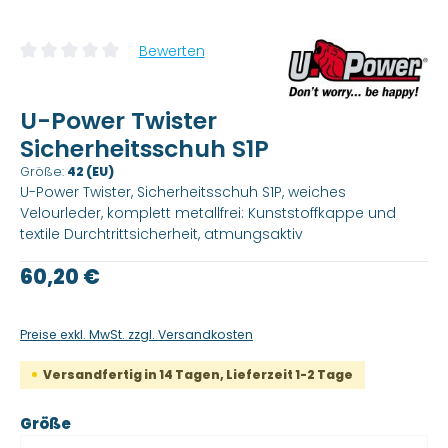
Bewerten
Durchschnittliche Bewertung von 0 von 5 Sternen
U-Power Twister
Sicherheitsschuh S1P
Größe:
42 (EU)
U-Power Twister, Sicherheitsschuh S1P, weiches
Velourleder, komplett metallfrei: Kunststoffkappe und
textile Durchtrittsicherheit, atmungsaktiv
Regulärer Preis:
60,20 €
Preise exkl. MwSt. zzgl. Versandkosten
Versandfertig in 14 Tagen, Lieferzeit 1-2 Tage
auswählen
Größe