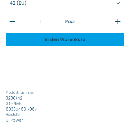
Produkt Anzahl: Gib den gewünschten Wert ein
Paar
In den Warenkorb
Produktnummer:
3288/42
GTIN/EAN:
8033546017067
Hersteller:
U-Power