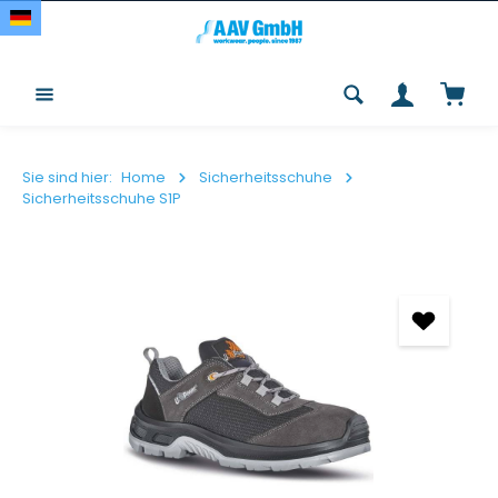
Zum Hauptinhalt springen
Waren
Sie sind hier:
Home
Sicherheitsschuhe
Sicherheitsschuhe S1P
Bildergalerie überspringen