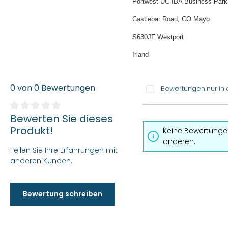
Portwest UC IDA Business Park
Castlebar Road, CO Mayo
S630JF Westport
Irland
0 von 0 Bewertungen
Bewertungen nur in 
Bewerten Sie dieses
Durchschnittliche Bewertung von 0 von 5 Sternen
Produkt!
Keine Bewertungen
anderen.
Teilen Sie Ihre Erfahrungen mit
anderen Kunden.
Bewertung schreiben