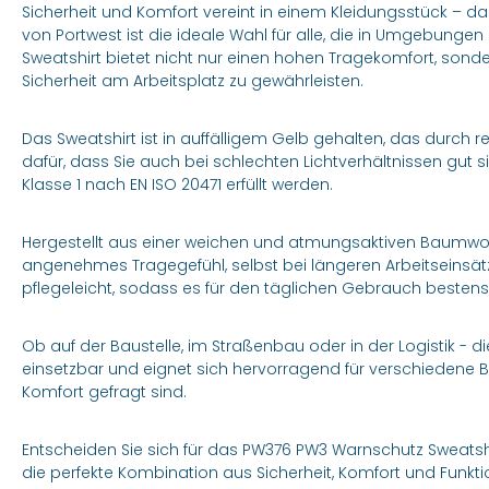
Sicherheit und Komfort vereint in einem Kleidungsstück – d
von Portwest ist die ideale Wahl für alle, die in Umgebungen 
Sweatshirt bietet nicht nur einen hohen Tragekomfort, sond
Sicherheit am Arbeitsplatz zu gewährleisten.
Das Sweatshirt ist in auffälligem Gelb gehalten, das durch re
dafür, dass Sie auch bei schlechten Lichtverhältnissen gut 
Klasse 1 nach EN ISO 20471 erfüllt werden.
Hergestellt aus einer weichen und atmungsaktiven Baumwoll
angenehmes Tragegefühl, selbst bei längeren Arbeitseinsätze
pflegeleicht, sodass es für den täglichen Gebrauch bestens 
Ob auf der Baustelle, im Straßenbau oder in der Logistik - d
einsetzbar und eignet sich hervorragend für verschiedene Be
Komfort gefragt sind.
Entscheiden Sie sich für das PW376 PW3 Warnschutz Sweatshi
die perfekte Kombination aus Sicherheit, Komfort und Funktio