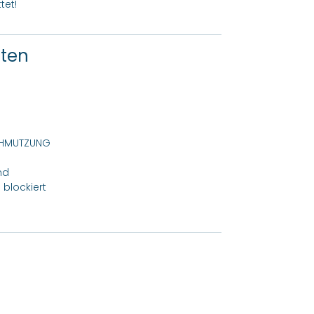
tet!
ften
CHMUTZUNG
nd
 blockiert