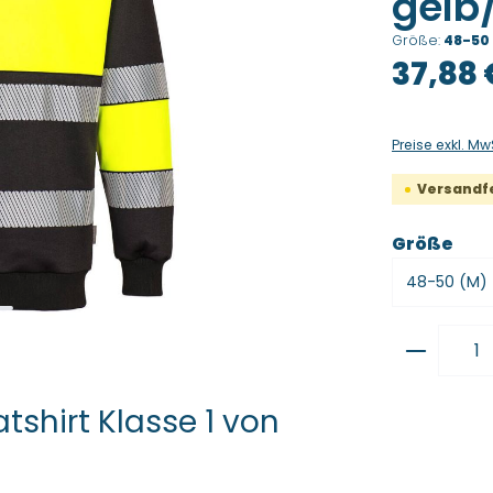
gelb
Größe:
48-50
Regulärer Pre
37,88 
Preise exkl. Mw
Versandfer
aus
Größe
Produkt
shirt Klasse 1 von