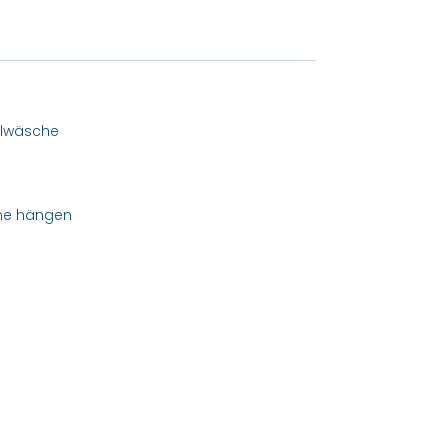
alwäsche
ine hängen