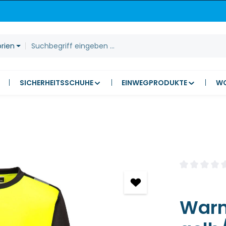
orien
SICHERHEITSSCHUHE
EINWEGPRODUKTE
W
Durchschnitt
Warn