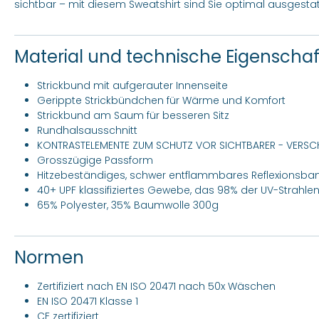
sichtbar – mit diesem Sweatshirt sind Sie optimal ausgestat
Material und technische Eigenscha
Strickbund mit aufgerauter Innenseite
Gerippte Strickbündchen für Wärme und Komfort
Strickbund am Saum für besseren Sitz
Rundhalsausschnitt
KONTRASTELEMENTE ZUM SCHUTZ VOR SICHTBARER - VERS
Grosszügige Passform
Hitzebeständiges, schwer entflammbares Reflexionsba
40+ UPF klassifiziertes Gewebe, das 98% der UV-Strahlen
65% Polyester, 35% Baumwolle 300g
Normen
Zertifiziert nach EN ISO 20471 nach 50x Wäschen
EN ISO 20471 Klasse 1
CE zertifiziert