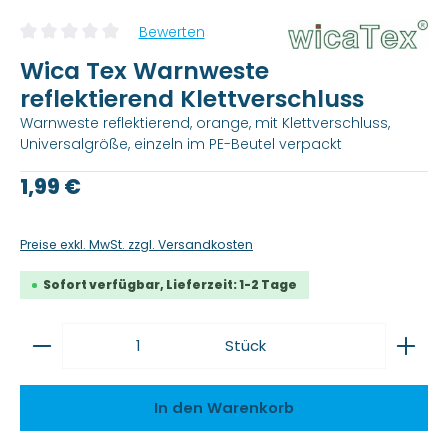
Bewerten
Durchschnittliche Bewertung von 0 von 5 Sternen
Wica Tex Warnweste
reflektierend Klettverschluss
Warnweste reflektierend, orange, mit Klettverschluss,
Universalgröße, einzeln im PE-Beutel verpackt
Regulärer Preis:
1,99 €
Preise exkl. MwSt. zzgl. Versandkosten
Sofort verfügbar, Lieferzeit: 1-2 Tage
Produkt Anzahl: Gib den gewünschten Wert ein
Stück
In den Warenkorb