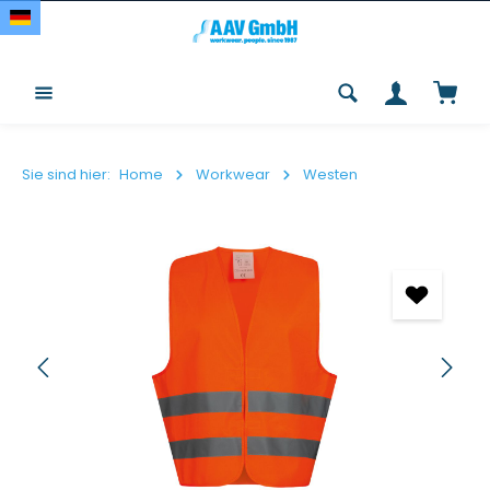
Zum Hauptinhalt springen
Waren
Sie sind hier:
Home
Workwear
Westen
Bildergalerie überspringen