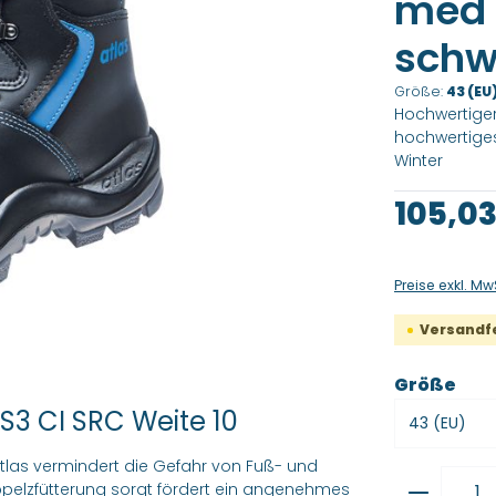
med 
schwa
Größe:
43 (EU
Hochwertiger 
hochwertige
Winter
Regulärer Pre
105,03
Preise exkl. Mw
Versandfer
aus
Größe
 S3 CI SRC Weite 10
Atlas vermindert die Gefahr von Fuß- und
Produkt
elzfütterung sorgt fördert ein angenehmes