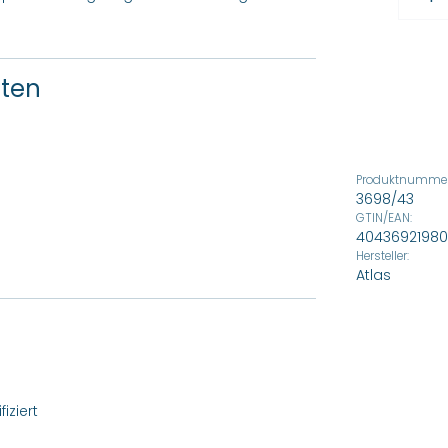
ften
Produktnummer
3698/43
GTIN/EAN:
40436921980
Hersteller:
Atlas
iziert