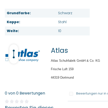
Grundfarbe:
Schwarz
Kappe:
Stahl
Weite:
10
Atlas
Atlas Schuhfabrik GmbH & Co. KG
Frische Luft 159
44319 Dortmund
0 von 0 Bewertungen
Bewertungen nur in 
Bewerten Sie dieses
Durchschnittliche Bewertung von 0 von 5 Sternen