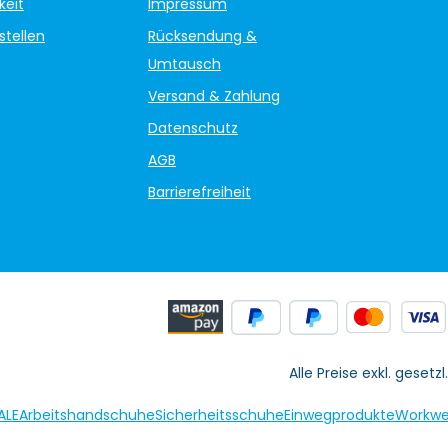
keit
Impressum
stellen
Rücksendung &
Umtausch
Versand & Zahlung
Datenschutz
AGB
Barrierefreiheit
Alle Preise exkl. gesetz
ALE
Arbeitshandschuhe
Sicherheitsschuhe
Einwegprodukte
Workwe