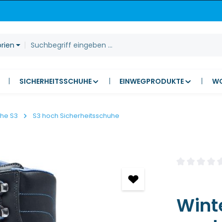
orien
SICHERHEITSSCHUHE
EINWEGPRODUKTE
W
uhe S3
S3 hoch Sicherheitsschuhe
Durchschnitt
Winte