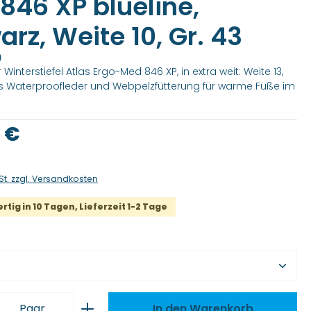
846 XP blueline,
rz, Weite 10, Gr. 43
)
Winterstiefel Atlas Ergo-Med 846 XP, in extra weit: Weite 13,
s Waterproofleder und Webpelzfütterung für warme Füße im
is:
 €
St. zzgl. Versandkosten
tig in 10 Tagen, Lieferzeit 1-2 Tage
wählen
 Anzahl: Gib den gewünschten Wert ei
Paar
In den Warenkorb