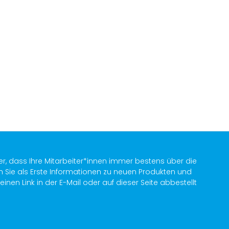
er, dass Ihre Mitarbeiter*innen immer bestens über die
n Sie als Erste Informationen zu neuen Produkten und
en Link in der E-Mail oder auf dieser Seite abbestellt