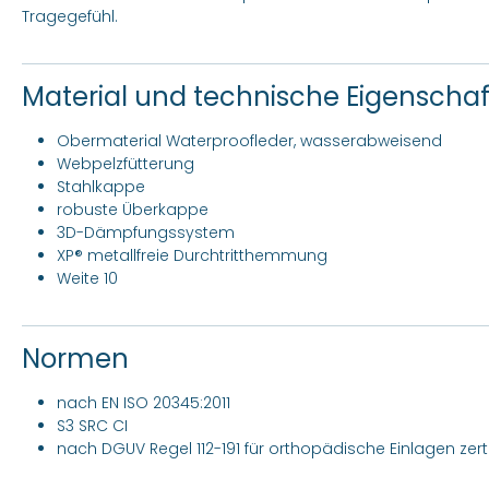
Tragegefühl.
Material und technische Eigenscha
Obermaterial Waterproofleder, wasserabweisend
Webpelzfütterung
Stahlkappe
robuste Überkappe
3D-Dämpfungssystem
XP® metallfreie Durchtritthemmung
Weite 10
Normen
nach EN ISO 20345:2011
S3 SRC CI
nach DGUV Regel 112-191 für orthopädische Einlagen zertif