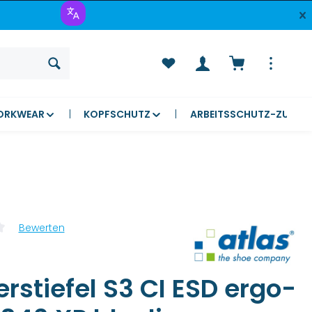
Warenkorb ent
ORKWEAR
KOPFSCHUTZ
ARBEITSSCHUTZ-ZUBEH
Bewerten
liche Bewertung von 0 von 5 Sternen
rstiefel S3 CI ESD ergo-