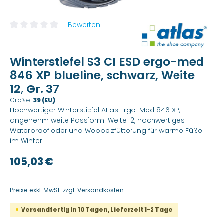
Bewerten
Durchschnittliche Bewertung von 0 von 5 Sternen
Winterstiefel S3 CI ESD ergo-med
846 XP blueline, schwarz, Weite
12, Gr. 37
Größe:
39 (EU)
Hochwertiger Winterstiefel Atlas Ergo-Med 846 XP,
angenehm weite Passform: Weite 12, hochwertiges
Waterproofleder und Webpelzfütterung für warme Füße
im Winter
Regulärer Preis:
105,03 €
Preise exkl. MwSt. zzgl. Versandkosten
Versandfertig in 10 Tagen, Lieferzeit 1-2 Tage