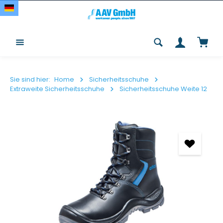
Zum Hauptinhalt springen
Waren
Sie sind hier:
Home
Sicherheitsschuhe
Extraweite Sicherheitsschuhe
Sicherheitsschuhe Weite 12
Bildergalerie überspringen