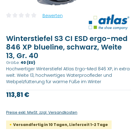
Bewerten
Durchschnittliche Bewertung von 0 von 5 Sternen
Winterstiefel S3 CI ESD ergo-med
846 XP blueline, schwarz, Weite
13, Gr. 40
Größe:
40 (EU)
Hochwertiger Winterstiefel Atlas Ergo-Med 846 XP, in extra
weit: Weite 13, hochwertiges Waterproofleder und
Webpelzfütterung für warme Füße im Winter
Regulärer Preis:
113,81 €
Preise exkl. MwSt. zzgl. Versandkosten
Versandfertig in 10 Tagen, Lieferzeit 1-2 Tage