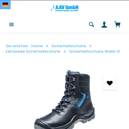
Zum Hauptinhalt springen
Waren
Sie sind hier:
Home
Sicherheitsschuhe
Extraweite Sicherheitsschuhe
Sicherheitsschuhe Weite 13
Bildergalerie überspringen