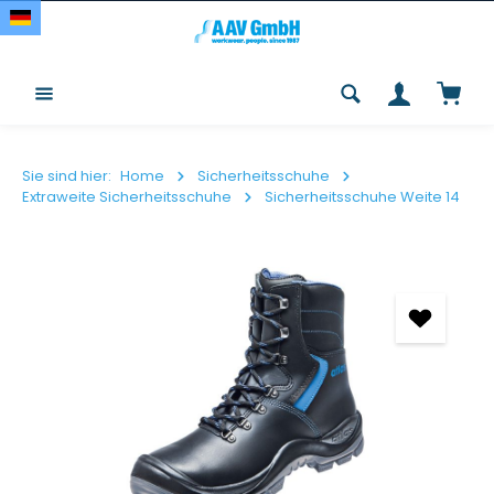
Zum Hauptinhalt springen
Waren
Sie sind hier:
Home
Sicherheitsschuhe
Extraweite Sicherheitsschuhe
Sicherheitsschuhe Weite 14
Bildergalerie überspringen