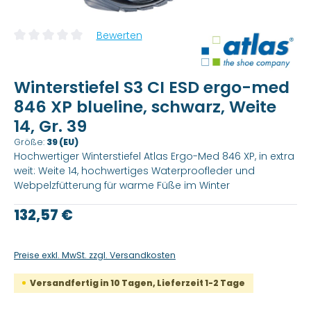
Bewerten
Durchschnittliche Bewertung von 0 von 5 Sternen
Winterstiefel S3 CI ESD ergo-med
846 XP blueline, schwarz, Weite
14, Gr. 39
Größe:
39 (EU)
Hochwertiger Winterstiefel Atlas Ergo-Med 846 XP, in extra
weit: Weite 14, hochwertiges Waterproofleder und
Webpelzfütterung für warme Füße im Winter
Regulärer Preis:
132,57 €
Preise exkl. MwSt. zzgl. Versandkosten
Versandfertig in 10 Tagen, Lieferzeit 1-2 Tage