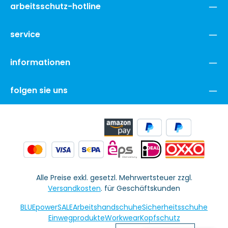
arbeitsschutz-hotline
service
informationen
folgen sie uns
Alle Preise exkl. gesetzl. Mehrwertsteuer zzgl.
Versandkosten
. für Geschäftskunden
BLUEpowerSALE
Arbeitshandschuhe
Sicherheitsschuhe
Einwegprodukte
Workwear
Kopfschutz