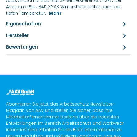
Atlas Anatomic Bau 845 XP Winterstiefel S3 CI SRC Der
Anatomic Bau 845 XP S3 Winterstiefel bietet auch bei
tiefen Temperatur…
Mehr
Eigenschaften
Hersteller
Bewertungen
Abonnieren Sie jetzt das Arbeitsschutz Newsletter-
Magazin von AAV und stellen Sie sicher, dass Ihre
Mitarbeiter*innen immer bestens über die neuesten
Entwicklungen im Bereich Arbeitsschutz und Workwear
informiert sind. Erhalten Sie als Erste Informationen zu
neuen Produkten und exklusiven Angeboten. Das AAV