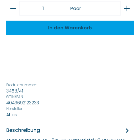
Produkt Anzahl: Gib den gewünschten Wert ein
Paar
In den Warenkorb
Produktnummer:
3458/41
GTIN/EAN:
4043692123233
Hersteller:
Atlas
Beschreibung