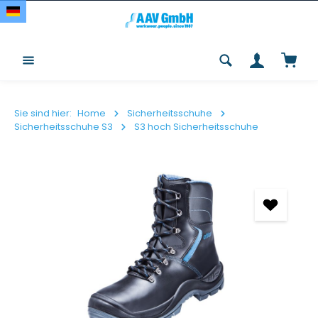
Zum Hauptinhalt springen
Waren
Sie sind hier:
Home
Sicherheitsschuhe
Sicherheitsschuhe S3
S3 hoch Sicherheitsschuhe
Bildergalerie überspringen