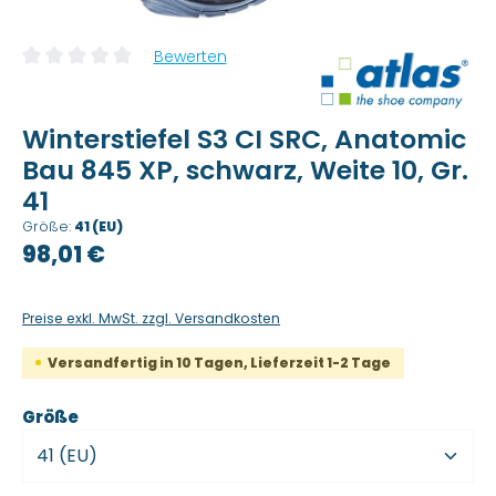
Bewerten
Durchschnittliche Bewertung von 0 von 5 Sternen
Winterstiefel S3 CI SRC, Anatomic
Bau 845 XP, schwarz, Weite 10, Gr.
41
Größe:
41 (EU)
Regulärer Preis:
98,01 €
Preise exkl. MwSt. zzgl. Versandkosten
Versandfertig in 10 Tagen, Lieferzeit 1-2 Tage
auswählen
Größe