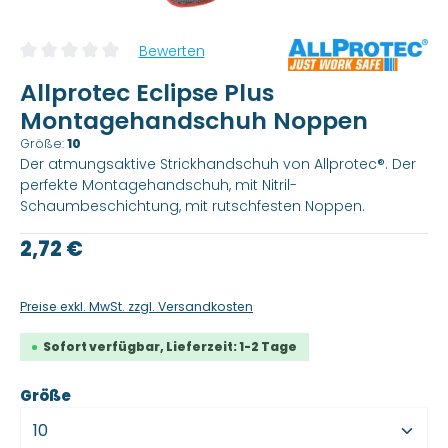
Bewerten
Durchschnittliche Bewertung von 0 von 5 Sternen
Allprotec Eclipse Plus
Montagehandschuh Noppen
Größe:
10
Der atmungsaktive Strickhandschuh von Allprotec®. Der
perfekte Montagehandschuh, mit Nitril-
Schaumbeschichtung, mit rutschfesten Noppen.
Regulärer Preis:
2,72 €
Preise exkl. MwSt. zzgl. Versandkosten
Sofort verfügbar, Lieferzeit: 1-2 Tage
auswählen
Größe