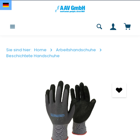
Zum Hauptinhalt springen
Waren
Sie sind hier:
Home
Arbeitshandschuhe
Beschichtete Handschuhe
Bildergalerie überspringen