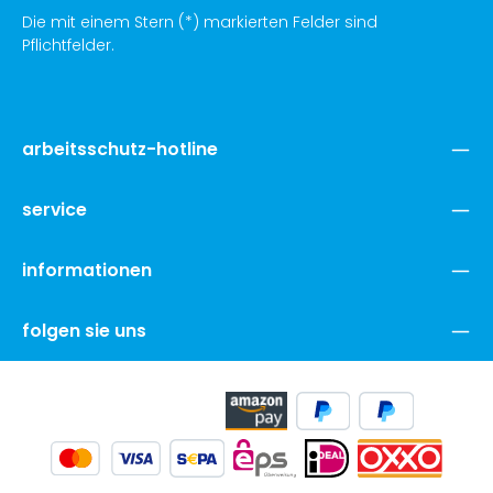
Die mit einem Stern (*) markierten Felder sind
Pflichtfelder.
arbeitsschutz-hotline
service
informationen
folgen sie uns