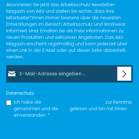
g
Abonnieren Sie jetzt das Arbeitsschutz Newsletter-
b
a
Magazin von AAV und stellen Sie sicher, dass Ihre
r
,
Mitarbeiter*innen immer bestens über die neuesten
L
Entwicklungen im Bereich Arbeitsschutz und Workwear
i
e
informiert sind. Erhalten Sie als Erste Informationen zu
f
e
neuen Produkten und exklusiven Angeboten. Das AAV
r
z
Magazin erscheint regelmäßig und kann jederzeit über
e
einen Link in der E-Mail oder auf dieser Seite abbestellt
i
t
werden.
:
1
-
E-Mail-Adresse*
2
T
a
g
e
Datenschutz
Ich habe die
Datenschutzbestimmungen
zur Kenntnis
genommen und die
AGB
gelesen und bin mit ihnen
einverstanden.
*