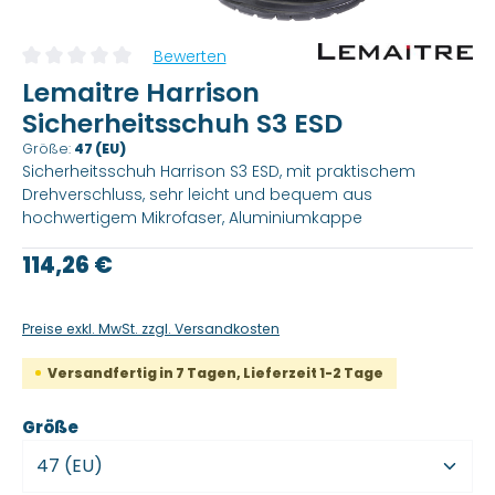
Bewerten
Durchschnittliche Bewertung von 0 von 5 Sternen
Lemaitre Harrison
Sicherheitsschuh S3 ESD
Größe:
47 (EU)
Sicherheitsschuh Harrison S3 ESD, mit praktischem
Drehverschluss, sehr leicht und bequem aus
hochwertigem Mikrofaser, Aluminiumkappe
Regulärer Preis:
114,26 €
Preise exkl. MwSt. zzgl. Versandkosten
Versandfertig in 7 Tagen, Lieferzeit 1-2 Tage
auswählen
Größe