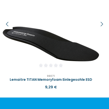
Durchschnittliche Bewertung von 0 von 
99071
Lemaitre TITAN Memoryfoam Einlegesohle ESD
Regulärer Preis:
9,29 €