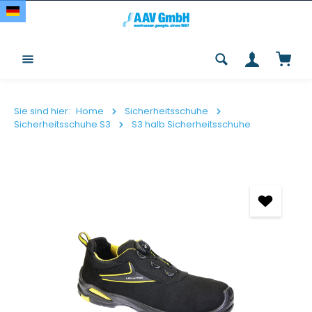
Zum Hauptinhalt springen
Waren
Sie sind hier:
Home
Sicherheitsschuhe
Sicherheitsschuhe S3
S3 halb Sicherheitsschuhe
Bildergalerie überspringen