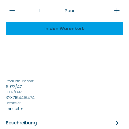
Produkt Anzahl: Gib den gewünschten Wert ein
Paar
In den Warenkorb
Produktnummer:
6972/47
GTIN/EAN:
3237154415474
Hersteller:
Lemaitre
Beschreibung