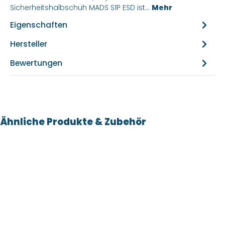
Sicherheitshalbschuh MADS S1P ESD ist…
Mehr
Eigenschaften
Hersteller
Bewertungen
Produktgalerie überspringen
Ähnliche Produkte & Zubehör