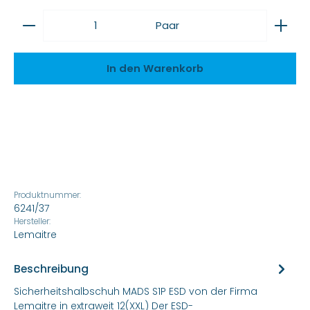
Produkt Anzahl: Gib den gewünschten Wert ein
Paar
In den Warenkorb
Produktnummer:
6241/37
Hersteller:
Lemaitre
Beschreibung
Sicherheitshalbschuh MADS S1P ESD von der Firma
Lemaitre in extraweit 12(XXL) Der ESD-