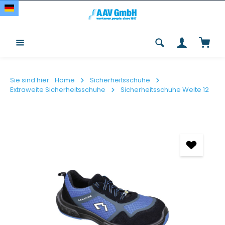
Zum Hauptinhalt springen
Waren
Sie sind hier:
Home
Sicherheitsschuhe
Extraweite Sicherheitsschuhe
Sicherheitsschuhe Weite 12
Bildergalerie überspringen