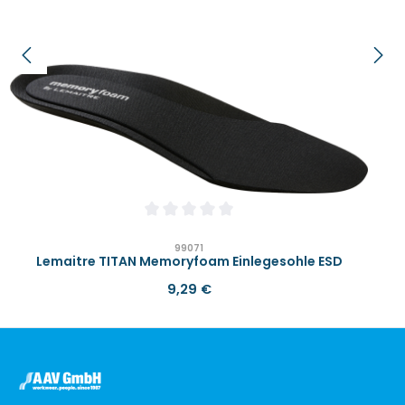
Durchschnittliche Bewertung von 0 von 
99071
Lemaitre TITAN Memoryfoam Einlegesohle ESD
Regulärer Preis:
9,29 €