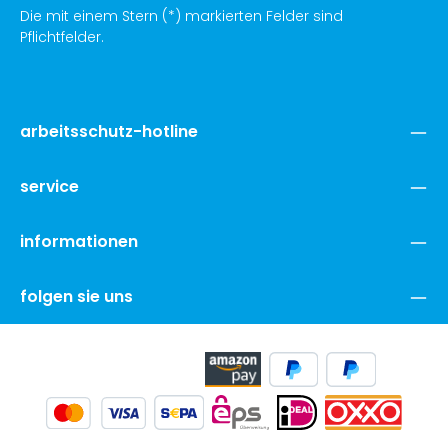
Die mit einem Stern (*) markierten Felder sind
Pflichtfelder.
arbeitsschutz-hotline
service
informationen
folgen sie uns