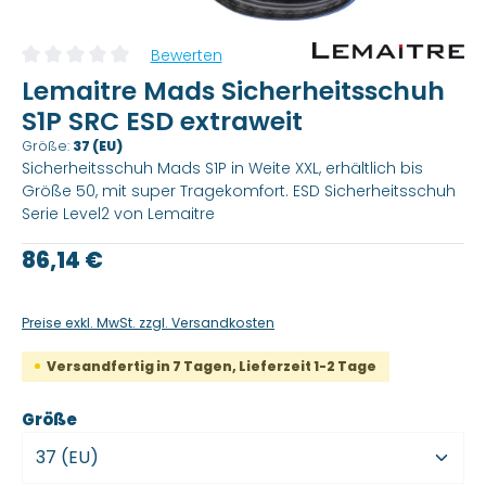
Bewerten
Durchschnittliche Bewertung von 0 von 5 Sternen
Lemaitre Mads Sicherheitsschuh
S1P SRC ESD extraweit
Größe:
37 (EU)
Sicherheitsschuh Mads S1P in Weite XXL, erhältlich bis
Größe 50, mit super Tragekomfort. ESD Sicherheitsschuh
Serie Level2 von Lemaitre
Regulärer Preis:
86,14 €
Preise exkl. MwSt. zzgl. Versandkosten
Versandfertig in 7 Tagen, Lieferzeit 1-2 Tage
auswählen
Größe