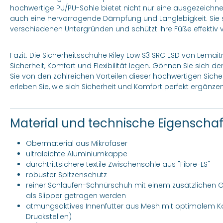
hochwertige PU/PU-Sohle bietet nicht nur eine ausgezeichnete
auch eine hervorragende Dämpfung und Langlebigkeit. Sie so
verschiedenen Untergründen und schützt Ihre Füße effektiv 
Fazit: Die Sicherheitsschuhe Riley Low S3 SRC ESD von Lemaitre
Sicherheit, Komfort und Flexibilität legen. Gönnen Sie sich de
Sie von den zahlreichen Vorteilen dieser hochwertigen Siche
erleben Sie, wie sich Sicherheit und Komfort perfekt ergänzen
Material und technische Eigenscha
Obermaterial aus Mikrofaser
ultraleichte Aluminiumkappe
durchtrittsichere textile Zwischensohle aus "Fibre-LS"
robuster Spitzenschutz
reiner Schlaufen-Schnürschuh mit einem zusätzlichen
als Slipper getragen werden
atmungsaktives Innenfutter aus Mesh mit optimalem Komf
Druckstellen)