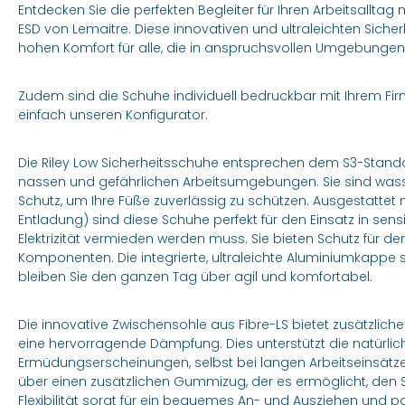
Entdecken Sie die perfekten Begleiter für Ihren Arbeitsalltag
ESD von Lemaitre. Diese innovativen und ultraleichten Sich
hohen Komfort für alle, die in anspruchsvollen Umgebungen 
Zudem sind die Schuhe individuell bedruckbar mit Ihrem Firm
einfach unseren Konfigurator.
Die Riley Low Sicherheitsschuhe entsprechen dem S3-Standar
nassen und gefährlichen Arbeitsumgebungen. Sie sind wass
Schutz, um Ihre Füße zuverlässig zu schützen. Ausgestattet mi
Entladung) sind diese Schuhe perfekt für den Einsatz in sens
Elektrizität vermieden werden muss. Sie bieten Schutz für d
Komponenten. Die integrierte, ultraleichte Aluminiumkappe 
bleiben Sie den ganzen Tag über agil und komfortabel.
Die innovative Zwischensohle aus Fibre-LS bietet zusätzlich
eine hervorragende Dämpfung. Dies unterstützt die natürli
Ermüdungserscheinungen, selbst bei langen Arbeitseinsätze
über einen zusätzlichen Gummizug, der es ermöglicht, den S
Flexibilität sorgt für ein bequemes An- und Ausziehen und pa