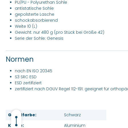
PU/PU - Polyurethan Sohle
antistatische Sohle
gepolsterte Lasche
schockabsorbierend
Weite 10 (L)
Gewicht: nur 480 g (pro Stück bei Größe 42)
Serie der Sohle: Genesis
Normen
nach EN ISO 20345
S3 SRC ESD
ESD zertifiziert
zertifiziert nach DGUV Regel 112-191: geeignet für ortho
Grundfarbe:
Schwarz
Kappe:
Aluminium