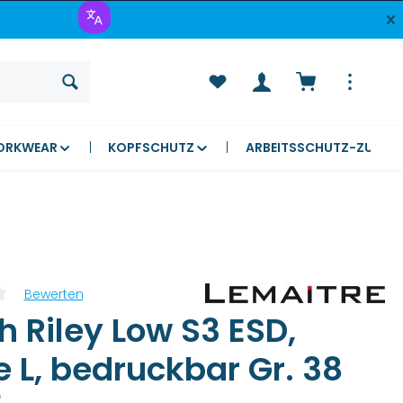
Warenkorb ent
ORKWEAR
KOPFSCHUTZ
ARBEITSSCHUTZ-ZUBEH
Bewerten
liche Bewertung von 0 von 5 Sternen
 Riley Low S3 ESD,
 L, bedruckbar Gr. 38
)