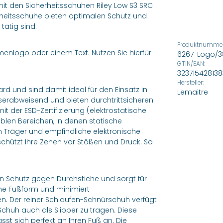
 mit den Sicherheitsschuhen Riley Low S3 SRC
erheitsschuhe bieten optimalen Schutz und
tätig sind.
Produktnummer
enlogo oder einem Text. Nutzen Sie hierfür
6267-Logo/3
GTIN/EAN:
323715428138
Hersteller:
d und sind damit ideal für den Einsatz in
Lemaitre
erabweisend und bieten durchtrittsicheren
t der ESD-Zertifizierung (elektrostatische
iblen Bereichen, in denen statische
en Träger und empfindliche elektronische
schützt Ihre Zehen vor Stößen und Druck. So
en Schutz gegen Durchstiche und sorgt für
che Fußform und minimiert
n. Der reiner Schlaufen-Schnürschuh verfügt
chuh auch als Slipper zu tragen. Diese
sst sich perfekt an Ihren Fuß an. Die