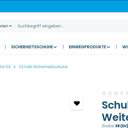
orien
SICHERHEITSSCHUHE
EINWEGPRODUKTE
W
uhe S3
S3 halb Sicherheitsschuhe
Durchschnitt
Schuh
Weite
Größe:
38 (EU