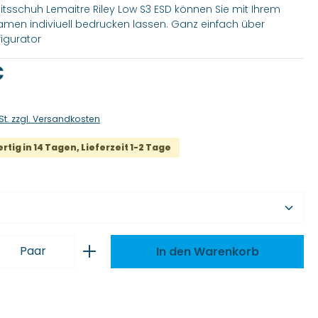
itsschuh Lemaitre Riley Low S3 ESD können Sie mit Ihrem
men indiviuell bedrucken lassen. Ganz einfach über
igurator
is:
€
St. zzgl. Versandkosten
tig in 14 Tagen, Lieferzeit 1-2 Tage
wählen
 Anzahl: Gib den gewünschten Wert ei
Paar
In den Warenkorb