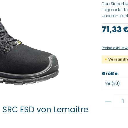
Den Sicherhe
Logo oder Na
unseren Konf
Regulärer Pre
71,33 
Preise exkl. Mw
Versandfer
aus
Größe
Produkt
3 SRC ESD von Lemaitre