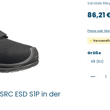
Sandale Riley 
Regulärer Pre
86,21 
Preise exkl. Mw
Versandfer
aus
Größe
Produkt
SRC ESD S1P in der