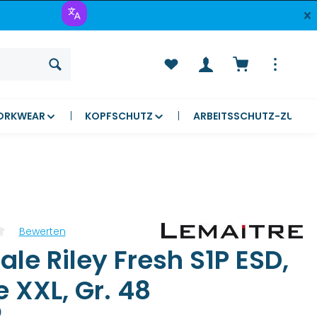
Warenkorb ent
ORKWEAR
KOPFSCHUTZ
ARBEITSSCHUTZ-ZUBEH
Bewerten
liche Bewertung von 0 von 5 Sternen
le Riley Fresh S1P ESD,
 XXL, Gr. 48
)