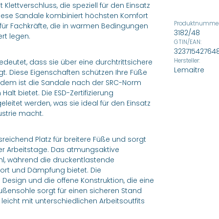
Klettverschluss, die speziell für den Einsatz
iese Sandale kombiniert höchsten Komfort
Produktnummer
 für Fachkräfte, die in warmen Bedingungen
3182/48
rt legen.
GTIN/EAN:
32371542764
Hersteller:
bedeutet, dass sie über eine durchtrittsichere
Lemaitre
t. Diese Eigenschaften schützen Ihre Füße
udem ist die Sandale nach der SRC-Norm
alt bietet. Die ESD-Zertifizierung
leitet werden, was sie ideal für den Einsatz
ustrie macht.
usreichend Platz für breitere Füße und sorgt
r Arbeitstage. Das atmungsaktive
kühl, während die druckentlastende
ort und Dämpfung bietet. Die
 Design und die offene Konstruktion, die eine
ußensohle sorgt für einen sicheren Stand
eicht mit unterschiedlichen Arbeitsoutfits