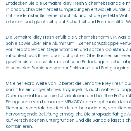
Entdecken Sie die Lemaitre Riley Fresh Sicherheitssandale mit 
in anspruchsvollen Arbeitsumgebungen entwickelt wurde. D
mit modernster Sicherheitstechnik und ist die perfekte Wahl
arbeiten und gleichzeitig auf Sicherheit und Funktionalität We
Die Lemaitre Riley Fresh erfüllt die Sicherheitsnorm S1P, was 
Sohle sowie über eine Aluminium - Zehenschutzkappe verfüg
vor herabfallenden Gegenständen und spitzen Objekten. Z
rutschfest, was Ihnen auch auf glatten Oberflächen sicheren H
gewährleistet, dass elektrostatische Entladungen sicher abge
in sensiblen Bereichen wie der Elektronik- und Fertigungsind
Mit einer extra Weite von 12 bietet die Lemaitre Riley Fresh a
somit für ein angenehmes Tragegefühl, auch während lange
Obermaterial fördert die Luftzirkulation und hält Ihre Füße 
Einlegesohle von Lemaitre - MEMORYfoam - optimalen Komf
Sicherheitssandale besticht durch ihr modernes, sportliches
hervorragende Belüftung ermöglicht. Die strapazierfähige A
auf verschiedenen Untergründen und die Sandale lässt sich l
kombinieren.