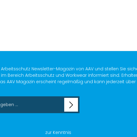
n
s Arbeitsschutz Newsletter-Magazin von AAV und stellen Sie sich
im Bereich Arbeitsschutz und Workwear informiert sind. Erhalte
as AAV Magazin erscheint regelmäßig und kann jederzeit über ein
chutzbestimmungen
zur Kenntnis