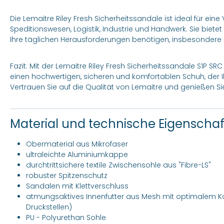
Die Lemaitre Riley Fresh Sicherheitssandale ist ideal für ein
Speditionswesen, Logistik, Industrie und Handwerk. Sie biete
Ihre täglichen Herausforderungen benötigen, insbesonder
Fazit: Mit der Lemaitre Riley Fresh Sicherheitssandale S1P SRC 
einen hochwertigen, sicheren und komfortablen Schuh, der I
Vertrauen Sie auf die Qualität von Lemaitre und genießen S
Material und technische Eigenscha
Obermaterial aus Mikrofaser
ultraleichte Aluminiumkappe
durchtrittsichere textile Zwischensohle aus "Fibre-LS"
robuster Spitzenschutz
Sandalen mit Klettverschluss
atmungsaktives Innenfutter aus Mesh mit optimalem Komf
Druckstellen)
PU - Polyurethan Sohle