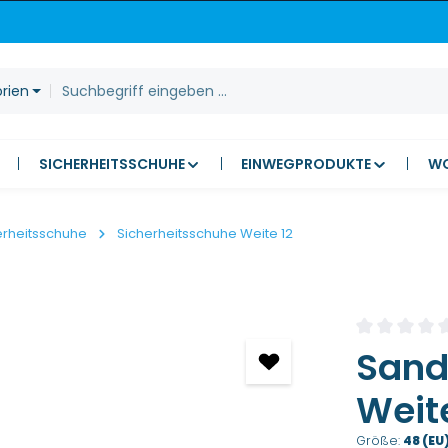
orien
SICHERHEITSSCHUHE
EINWEGPRODUKTE
W
erheitsschuhe
Sicherheitsschuhe Weite 12
Durchschnitt
Sanda
Weite
Größe:
48 (EU