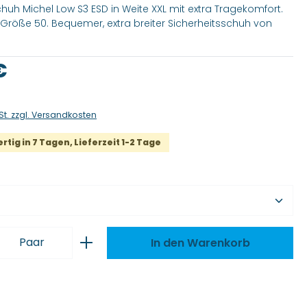
chuh Michel Low S3 ESD in Weite XXL mit extra Tragekomfort.
is Größe 50. Bequemer, extra breiter Sicherheitsschuh von
is:
€
St. zzgl. Versandkosten
tig in 7 Tagen, Lieferzeit 1-2 Tage
wählen
 Anzahl: Gib den gewünschten Wert ei
Paar
In den Warenkorb