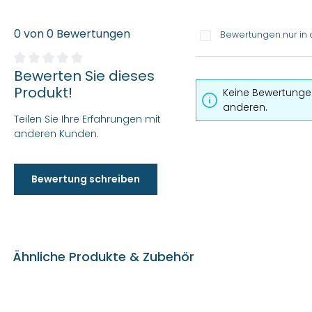
0 von 0 Bewertungen
Bewertungen nur in 
Bewerten Sie dieses
Durchschnittliche Bewertung von 0 von 5 Sternen
Produkt!
Keine Bewertungen
anderen.
Teilen Sie Ihre Erfahrungen mit
anderen Kunden.
Bewertung schreiben
Ähnliche Produkte & Zubehör
Produktgalerie überspringen