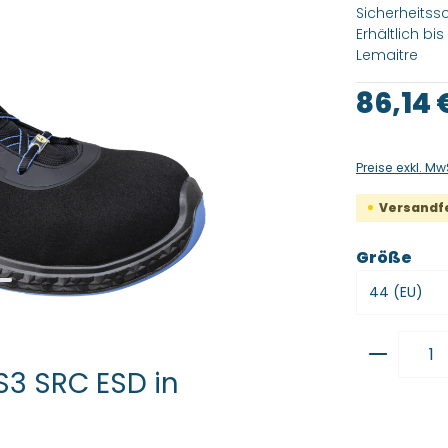
Sicherheitss
Erhältlich b
Lemaitre
Regulärer Pre
86,14 
Preise exkl. Mw
Versandfer
aus
Größe
Produkt
S3 SRC ESD in