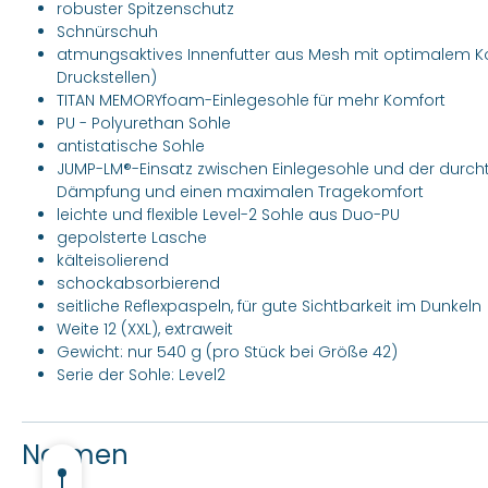
robuster Spitzenschutz
Schnürschuh
atmungsaktives Innenfutter aus Mesh mit optimalem Komf
Druckstellen)
TITAN MEMORYfoam-Einlegesohle für mehr Komfort
PU - Polyurethan Sohle
antistatische Sohle
JUMP-LM®-Einsatz zwischen Einlegesohle und der durchtr
Dämpfung und einen maximalen Tragekomfort
leichte und flexible Level-2 Sohle aus Duo-PU
gepolsterte Lasche
kälteisolierend
schockabsorbierend
seitliche Reflexpaspeln, für gute Sichtbarkeit im Dunkeln
Weite 12 (XXL), extraweit
Gewicht: nur 540 g (pro Stück bei Größe 42)
Serie der Sohle: Level2
Normen