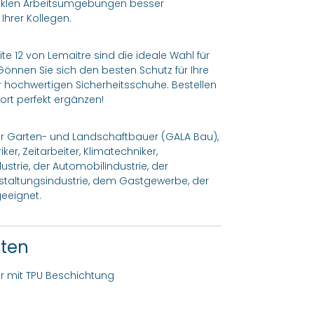
dunklen Arbeitsumgebungen besser
hrer Kollegen.
ite 12 von Lemaitre sind die ideale Wahl für
. Gönnen Sie sich den besten Schutz für Ihre
er hochwertigen Sicherheitsschuhe. Bestellen
ort perfekt ergänzen!
für Garten- und Landschaftbauer (GALA Bau),
er, Zeitarbeiter, Klimatechniker,
ustrie, der Automobilindustrie, der
nstaltungsindustrie, dem Gastgewerbe, der
eeignet.
ften
 mit TPU Beschichtung