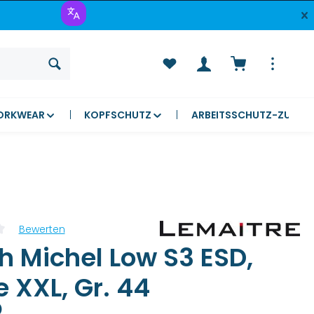
Warenkorb ent
ORKWEAR
KOPFSCHUTZ
ARBEITSSCHUTZ-ZUBEH
Bewerten
liche Bewertung von 0 von 5 Sternen
h Michel Low S3 ESD,
 XXL, Gr. 44
)