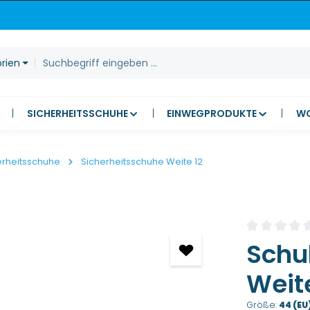
orien
SICHERHEITSSCHUHE
EINWEGPRODUKTE
W
erheitsschuhe
Sicherheitsschuhe Weite 12
Durchschnitt
Schu
Weite
Größe:
44 (EU