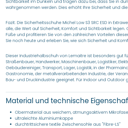
Sichtbarkeit im Dunkeln und tragen dazu bei, dass Sie in 
wahrgenommen werden. Dies erhöht Ihre Sicherheit und die I
Fazit: Die Sicherheitsschuhe Michel Low S3 SRC ESD in Extrawe
alle, die Wert auf Sicherheit, Komfort und Sichtbarkeit legen
Füße und profitieren Sie von den zahlreichen Vorteilen dies
Sie noch heute und erleben Sie, wie sich Sicherheit und Komf
Dieser Industriehalbschuh von Lemaitre ist besonders gut 
Straßenbauer, Handwerker, Maschinenbauer, Logistiker, Elektrik
Gebäudereiniger, Transport, Lager, Logistik, in der Pharmaind
Gastronomie, der metallverarbeitenden Industrie, der Vera
Bau- und Druckindustrie geeignet. Für Indoor und Outdoor g
Material und technische Eigenscha
Obermaterial aus weichem, atmungsaktivem Mikrofaser
ultraleichte Aluminiumkappe
durchtrittsichere textile Zwischensohle aus "Fibre-LS"