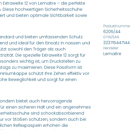
 Extraweite 12 von Lemaitre – die perfekte
. Diese hochwertigen Sicherheitsschuhe
ert und bieten optimale Sichtbarkeit sowie
Produktnummer
6205/44
Standard und bieten umfassenden Schutz
GTIN/EAN:
32371544714
end und ideal für den Einsatz in nassen und
Hersteller:
ützt sowohl den Träger als auch
Lemaitre
ität. Die spezielle Extraweite 12 sorgt für
onders wichtig ist, um Druckstellen zu
ags zu maximieren. Diese Passform ist
uminiumkappe schützt Ihre Zehen effektiv vor
ohe Beweglichkeit und sorgt für einen
, sondern bietet auch hervorragende
 für einen sicheren Halt und ein angenehmes
icherheitsschuhe sind schockabsorbierend
 nur vor Stößen schützen, sondern auch bei
lichen Reflexpaspeln erhöhen die