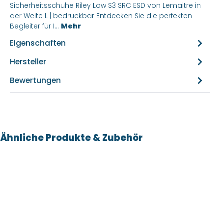
Sicherheitsschuhe Riley Low S3 SRC ESD von Lemaitre in
der Weite L | bedruckbar Entdecken Sie die perfekten
Begleiter für I…
Mehr
Eigenschaften
Hersteller
Bewertungen
Produktgalerie überspringen
Ähnliche Produkte & Zubehör