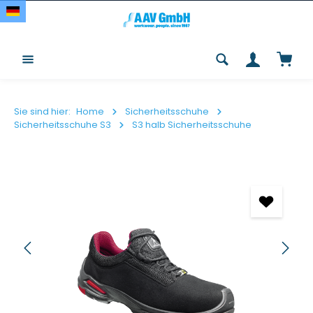
Zum Hauptinhalt springen
Waren
Sie sind hier:
Home
Sicherheitsschuhe
Sicherheitsschuhe S3
S3 halb Sicherheitsschuhe
Bildergalerie überspringen