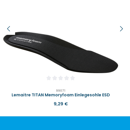
Durchschnittliche Bewertung von 0 von 
99071
Lemaitre TITAN Memoryfoam Einlegesohle ESD
Regulärer Preis:
9,29 €