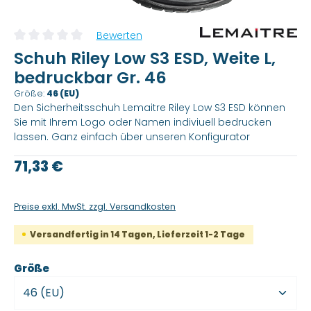
Bewerten
Durchschnittliche Bewertung von 0 von 5 Sternen
Schuh Riley Low S3 ESD, Weite L,
bedruckbar Gr. 46
Größe:
46 (EU)
Den Sicherheitsschuh Lemaitre Riley Low S3 ESD können
Sie mit Ihrem Logo oder Namen indiviuell bedrucken
lassen. Ganz einfach über unseren Konfigurator
Regulärer Preis:
71,33 €
Preise exkl. MwSt. zzgl. Versandkosten
Versandfertig in 14 Tagen, Lieferzeit 1-2 Tage
auswählen
Größe