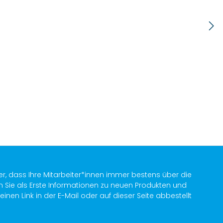
er, dass Ihre Mitarbeiter*innen immer bestens über die
n Sie als Erste Informationen zu neuen Produkten und
en Link in der E-Mail oder auf dieser Seite abbestellt