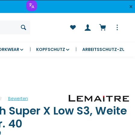
Warenkorb ent
ORKWEAR
KOPFSCHUTZ
ARBEITSSCHUTZ-ZUBEH
Bewerten
liche Bewertung von 0 von 5 Sternen
h Super X Low S3, Weite
r. 40
)