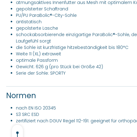
atmungsaktives Innenfutter aus Mesh mit optimalem K
gepolsterter Schaftrand
PU/PU ParaBolic®-City-Sohle
antistatisch
gepolsterte Lasche
schockabsorbierende einzigartige ParaBolic®-Sohle, de
Laufgefühl sorgt
die Sohle ist kurzfristige hitzebeständigkeit bis 180°C
Weite 11 (XL) extraweit
optimale Passform
Gewicht: 626 g (pro Stück bei Größe 42)
Serie der Sohle: SPORTY
Normen
nach EN ISO 20345
S3 SRC ESD
zertifiziert nach DGUV Regel 112-191: geeignet für ortho