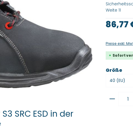
Sicherheitss
Weite 11
Regulärer Pre
86,77 
Preise exkl. Mw
Sofort ver
aus
Größe
Produkt
 S3 SRC ESD in der
e