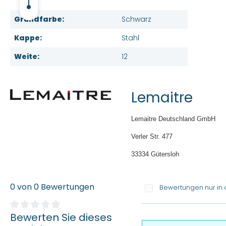
Grundfarbe:
Schwarz
Kappe:
Stahl
Weite:
12
Lemaitre
Lemaitre Deutschland GmbH
Verler Str. 477
33334 Gütersloh
0 von 0 Bewertungen
Bewertungen nur in 
Bewerten Sie dieses
Durchschnittliche Bewertung von 0 von 5 Sternen