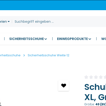
orien
SICHERHEITSSCHUHE
EINWEGPRODUKTE
W
erheitsschuhe
Sicherheitsschuhe Weite 12
Durchschnitt
Schu
XL, G
Größe:
40 (EU