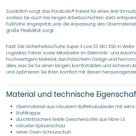
Zusätzlich sorgt das Parabolic® Patent für einen Anti-Ermüdu
sodass Sie auch bei langen Arbeitsschichten stets entspannt
Fußhöhe angespritzt, was die Anpassung des Obermaterials
große Flexibilität sorgt.
Fazit: Die Sicherheitsschuhe Super X Low S3 SRC ESD in Weite 
Logistiker, Fahrer sowie Mitarbeiter im Elektronik- und Autom
hochwertigem Material, durchdachtem Design und hervorra
alles, was Sie für einen langen, komfortablen und sicheren A
und optimieren Sie Ihren Komfort mit diesen herausragende
Material und technische Eigenscha
Obermaterial aus robustem Büffelnubukleder mit extr
Stahlkappe
durchtrittsichere textile Zwischensohle aus Fibre-LS
robuster Spitzenschutz
reiner Ösen-Schnürschuh