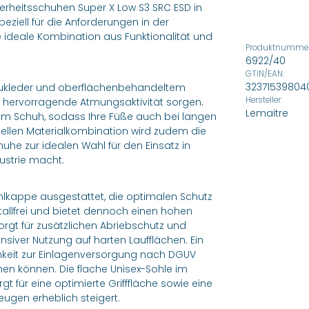
herheitsschuhen Super X Low S3 SRC ESD in
eziell für die Anforderungen in der
ne ideale Kombination aus Funktionalität und
Produktnummer
6922/40
GTIN/EAN:
32371539804
bukleder und oberflächenbehandeltem
Hersteller:
ine hervorragende Atmungsaktivität sorgen.
Lemaitre
 im Schuh, sodass Ihre Füße auch bei langen
ellen Materialkombination wird zudem die
huhe zur idealen Wahl für den Einsatz in
ustrie macht.
ahlkappe ausgestattet, die optimalen Schutz
etallfrei und bietet dennoch einen hohen
rgt für zusätzlichen Abriebschutz und
nsiver Nutzung auf harten Laufflächen. Ein
hkeit zur Einlagenversorgung nach DGUV
men können. Die flache Unisex-Sohle im
gt für eine optimierte Grifffläche sowie eine
ugen erheblich steigert.