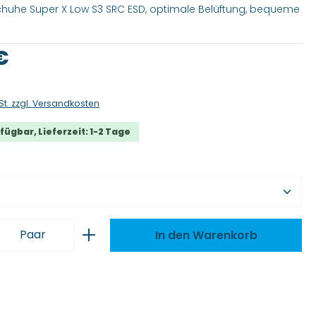
chuhe Super X Low S3 SRC ESD, optimale Belüftung, bequeme
is:
€
St. zzgl. Versandkosten
fügbar, Lieferzeit: 1-2 Tage
wählen
 Anzahl: Gib den gewünschten Wert ei
Paar
In den Warenkorb