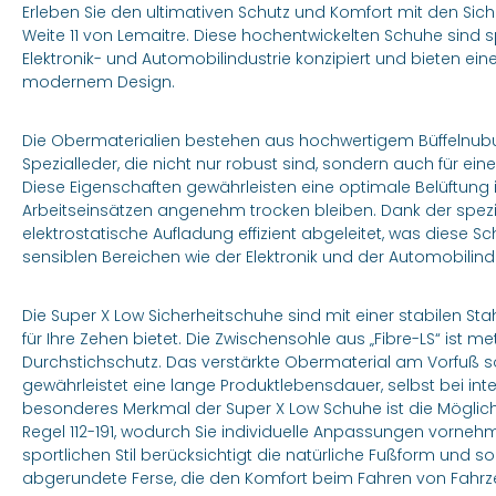
Erleben Sie den ultimativen Schutz und Komfort mit den Sic
Weite 11 von Lemaitre. Diese hochentwickelten Schuhe sind sp
Elektronik- und Automobilindustrie konzipiert und bieten ei
modernem Design.
Die Obermaterialien bestehen aus hochwertigem Büffelnu
Spezialleder, die nicht nur robust sind, sondern auch für e
Diese Eigenschaften gewährleisten eine optimale Belüftung
Arbeitseinsätzen angenehm trocken bleiben. Dank der spezi
elektrostatische Aufladung effizient abgeleitet, was diese Sc
sensiblen Bereichen wie der Elektronik und der Automobilind
Die Super X Low Sicherheitschuhe sind mit einer stabilen St
für Ihre Zehen bietet. Die Zwischensohle aus „Fibre-LS“ ist m
Durchstichschutz. Das verstärkte Obermaterial am Vorfuß so
gewährleistet eine lange Produktlebensdauer, selbst bei inte
besonderes Merkmal der Super X Low Schuhe ist die Möglic
Regel 112-191, wodurch Sie individuelle Anpassungen vorneh
sportlichen Stil berücksichtigt die natürliche Fußform und sor
abgerundete Ferse, die den Komfort beim Fahren von Fahrze