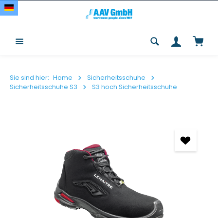
Zum Hauptinhalt springen
Waren
Sie sind hier:
Home
Sicherheitsschuhe
Sicherheitsschuhe S3
S3 hoch Sicherheitsschuhe
Bildergalerie überspringen