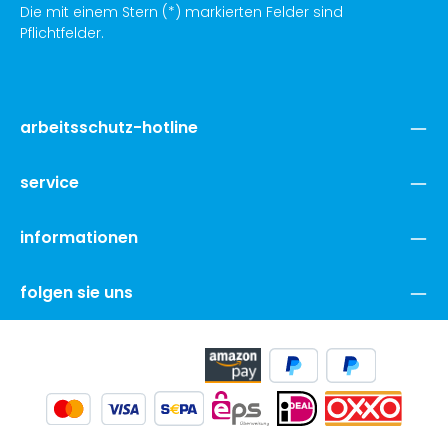
Die mit einem Stern (*) markierten Felder sind
Pflichtfelder.
arbeitsschutz-hotline
service
informationen
folgen sie uns