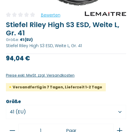
Bewerten
Durchschnittliche Bewertung von 0 von 5 Sternen
Stiefel Riley High S3 ESD, Weite L,
Gr. 41
Größe:
41 (EU)
Stiefel Riley High S3 ESD, Weite L, Gr. 41
Regulärer Preis:
94,04 €
Preise exkl. MwSt. zzgl. Versandkosten
Versandfertig in 7 Tagen, Lieferzeit 1-2 Tage
auswählen
Größe
Produkt Anzahl: Gib den gewünschten Wert ein
Paar