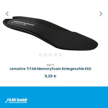
Durchschnittliche Bewertung von 0 von 
99071
Lemaitre TITAN Memoryfoam Einlegesohle ESD
Regulärer Preis:
9,29 €