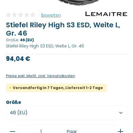
Bewerten
Durchschnittliche Bewertung von 0 von 5 Sternen
Stiefel Riley High S3 ESD, Weite L,
Gr. 46
Größe:
46 (EU)
Stiefel Riley High S3 ESD, Weite L, Gr. 46
Regulärer Preis:
94,04 €
Preise exkl. MwSt. zzgl. Versandkosten
Versandfertig in 7 Tagen, Lieferzeit 1-2 Tage
auswählen
Größe
Produkt Anzahl: Gib den gewünschten Wert ein
Paar