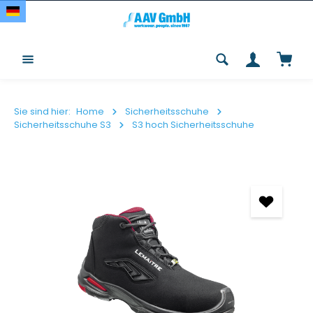
Zum Hauptinhalt springen
Waren
Sie sind hier:
Home
Sicherheitsschuhe
Sicherheitsschuhe S3
S3 hoch Sicherheitsschuhe
Bildergalerie überspringen