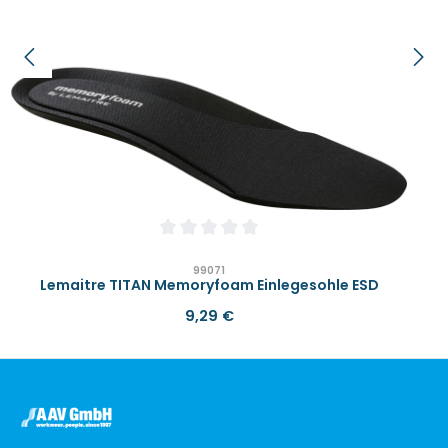
Durchschnittliche Bewertung von 0 von 
99071
Lemaitre TITAN Memoryfoam Einlegesohle ESD
Regulärer Preis:
9,29 €