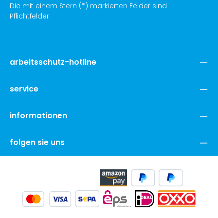
Die mit einem Stern (*) markierten Felder sind
Pflichtfelder.
arbeitsschutz-hotline
service
informationen
folgen sie uns