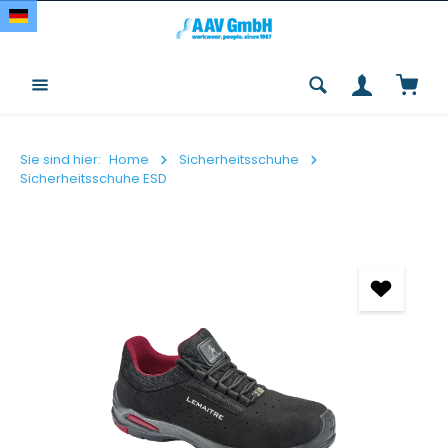
Zum Hauptinhalt springen
Waren
Sie sind hier:
Home
Sicherheitsschuhe
Sicherheitsschuhe ESD
Bildergalerie überspringen