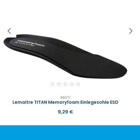
Durchschnittliche Bewertung von 0 von 
99071
Lemaitre TITAN Memoryfoam Einlegesohle ESD
Regulärer Preis:
9,29 €