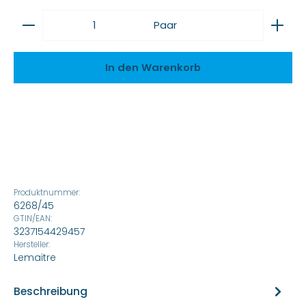
Produkt Anzahl: Gib den gewünschten Wert ein
Paar
In den Warenkorb
Produktnummer:
6268/45
GTIN/EAN:
3237154429457
Hersteller:
Lemaitre
Beschreibung