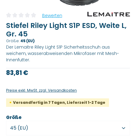
Bewerten
Durchschnittliche Bewertung von 0 von 5 Sternen
Stiefel Riley Light S1P ESD, Weite L,
Gr. 45
Größe:
45 (EU)
Der Lemaitre Riley Light S1P Sicherheitsschuh aus
weichem, wasserabweisenden Mikrofaser mit Mesh-
Innenfutter.
Regulärer Preis:
83,81 €
Preise exkl. MwSt. zzgl. Versandkosten
Versandfertig in 7 Tagen, Lieferzeit 1-2 Tage
auswählen
Größe