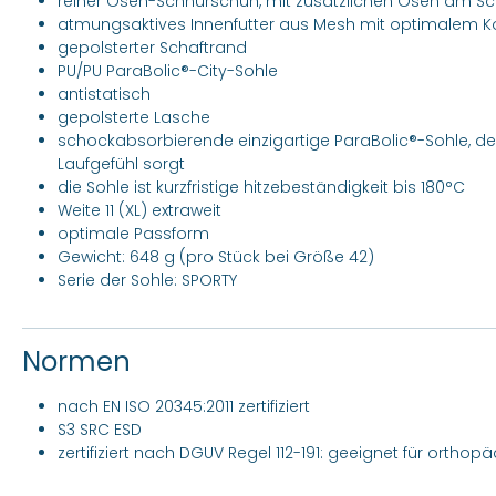
reiner Ösen-Schnürschuh, mit zusätzlichen Ösen am Sch
atmungsaktives Innenfutter aus Mesh mit optimalem K
gepolsterter Schaftrand
PU/PU ParaBolic®-City-Sohle
antistatisch
gepolsterte Lasche
schockabsorbierende einzigartige ParaBolic®-Sohle, de
Laufgefühl sorgt
die Sohle ist kurzfristige hitzebeständigkeit bis 180°C
Weite 11 (XL) extraweit
optimale Passform
Gewicht: 648 g (pro Stück bei Größe 42)
Serie der Sohle: SPORTY
Normen
nach EN ISO 20345:2011 zertifiziert
S3 SRC ESD
zertifiziert nach DGUV Regel 112-191: geeignet für ortho