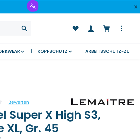
Warenkorb ent
ORKWEAR
KOPFSCHUTZ
ARBEITSSCHUTZ-ZUBEH
Bewerten
liche Bewertung von 0 von 5 Sternen
el Super X High S3,
 XL, Gr. 45
)