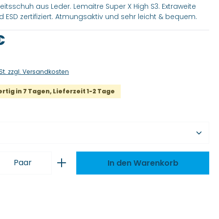
eitsschuh aus Leder. Lemaitre Super X High S3. Extraweite
 ESD zertifiziert. Atmungsaktiv und sehr leicht & bequem.
is:
€
St. zzgl. Versandkosten
tig in 7 Tagen, Lieferzeit 1-2 Tage
wählen
 Anzahl: Gib den gewünschten Wert ei
Paar
In den Warenkorb