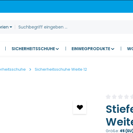
orien
SICHERHEITSSCHUHE
EINWEGPRODUKTE
W
erheitsschuhe
Sicherheitsschuhe Weite 12
Durchschnitt
Stief
Weite
Größe:
45 (EU