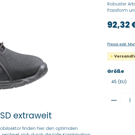
Robuster Arb
Passform und
Regulärer Pre
92,32 
Preise exkl. Mw
Versandfer
aus
Größe
Produkt
ESD extraweit
mobilsektor finden hier den optimalen
t zeichnet sich durch die tolle Kombination