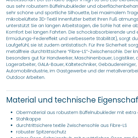
aus sehr robustem Büffelnubukleder und oberflächenbehand
sehr schöne und sportliche Silhouette, bei maximalem Trag
mikrobelüftete 3D-Textil Innenfutter bettet Ihren Fuß atmungs
unterstützt Sie an langen Arbeitstagen, die Sohle hat eine 
Komfort bei langen Fahrten. Die schockabsorbierende und ei
Ermüdungs-Federeffekt und verbesserte Stabilität), sorgt du
Laufgefühl, sie ist zudem antistatisch. Für Ihre Sicherheit so
metallfreie durchtrittsichere “Fibre-LS”-Zwischensohle. Der k
besonders gut für Handwerker, Maschinenbauer, Logistiker, die
Lagerarbeiter, GALA-Bauer, Kältetechniker, Gebäudereiniger, i
Automobilindustrie, im Gastgewerbe und der metallverarbei
Outdoor Arbeiten.
Material und technische Eigenscha
Obermaterial aus robustem Büffelnubukleder mit extr
Stahlkappe
durchtrittsichere textile Zwischensohle aus Fibre-LS
robuster Spitzenschutz