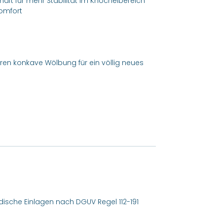
aft für mehr Stabilität im Knöchelbereich
omfort
ren konkave Wölbung für ein völlig neues
pädische Einlagen nach DGUV Regel 112-191