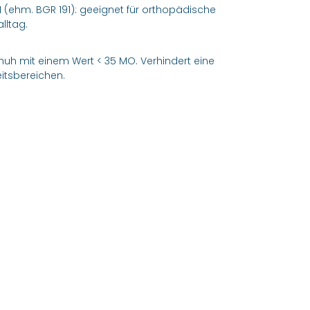
191 (ehm. BGR 191): geeignet für orthopädische
lltag.
huh mit einem Wert < 35 MO. Verhindert eine
itsbereichen.